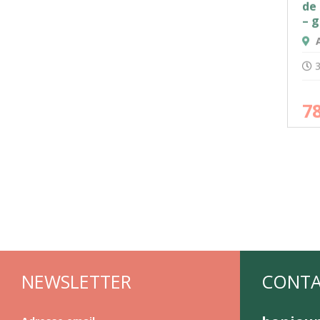
de 
– 
A
3
7
NEWSLETTER
CONT