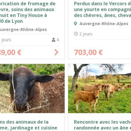
brication de fromage de
Perdus dans le Vercors 
èvre, soins des animaux
une yourte en compagn
nuit en Tiny House à
des chèvres, ânes, chev
30 de Lyon
Auvergne-Rhône-Alpes
uvergne-Rhône-Alpes
2 jours
 jours
4
89,00
€
703,00
€
Rencontre avec les vach
ns des animaux de la
randonnée avec un âne 
me, jardinage et cuisine