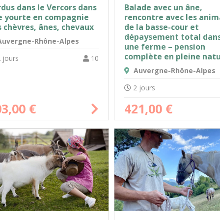
dus dans le Vercors dans
Balade avec un âne,
e yourte en compagnie
rencontre avec les ani
 chèvres, ânes, chevaux
de la basse-cour et
dépaysement total dan
uvergne-Rhône-Alpes
une ferme – pension
complète en pleine nat
 jours
10
Auvergne-Rhône-Alpes
2 jours
03,00
€
421,00
€