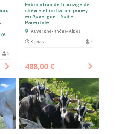
Fabrication de fromage de
maux
chèvre et initiation poney
en Auvergne – Suite
s
Parentale
Auvergne-Rhône-Alpes
ure
3 jours
4
5
488,00
€