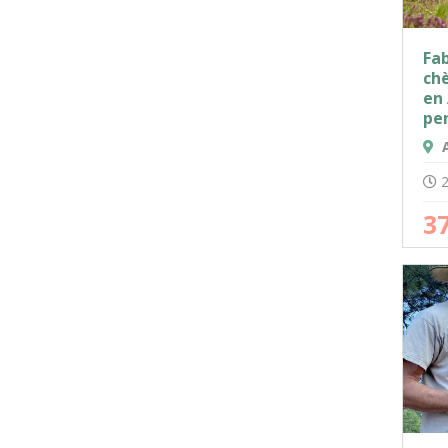
Fa
chè
en
pe
A
2
3