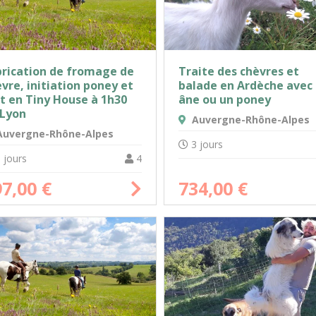
brication de fromage de
Traite des chèvres et
vre, initiation poney et
balade en Ardèche avec
t en Tiny House à 1h30
âne ou un poney
 Lyon
Auvergne-Rhône-Alpes
uvergne-Rhône-Alpes
3 jours
 jours
4
97,00
€
734,00
€