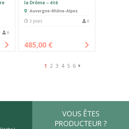
la Drôme – été
ure
Auvergne-Rhône-Alpes
3 jours
6
6
485,00
€
1
2
3
4
5
6
VOUS ÊTES
PRODUCTEUR ?