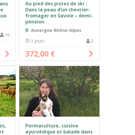
dans
Au pied des pistes de ski :
ie
Dans la peau d’un chevrier-
aux
fromager en Savoie – demi-
pension
Auvergne-Rhône-Alpes
10
3 jours
2
372,00
€
Permaculture, cuisine
es,
ayurvédique et balade dans
et