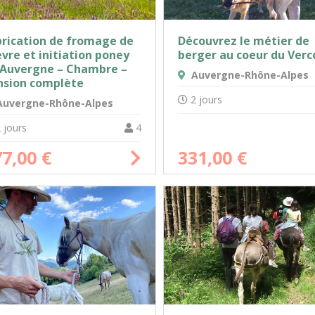
brication de fromage de
Découvrez le métier de
vre et initiation poney
berger au coeur du Verc
 Auvergne – Chambre –
Auvergne-Rhône-Alpes
nsion complète
2 jours
uvergne-Rhône-Alpes
 jours
4
77,00
€
331,00
€