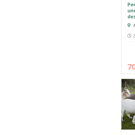
Per
un
des
A
2
7