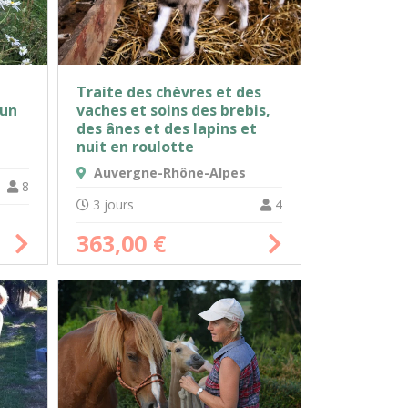
Traite des chèvres et des
 un
vaches et soins des brebis,
des ânes et des lapins et
nuit en roulotte
Auvergne-Rhône-Alpes
8
3 jours
4
363,00
€