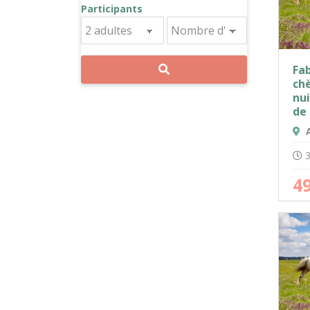
Participants
Fa
chè
nui
de
A
3
4