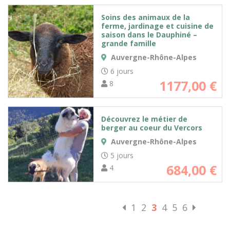
Soins des animaux de la
ferme, jardinage et cuisine de
saison dans le Dauphiné –
grande famille
Auvergne-Rhône-Alpes
6 jours
1177,00
€
8
Découvrez le métier de
berger au coeur du Vercors
Auvergne-Rhône-Alpes
5 jours
684,00
€
4
1
2
3
4
5
6