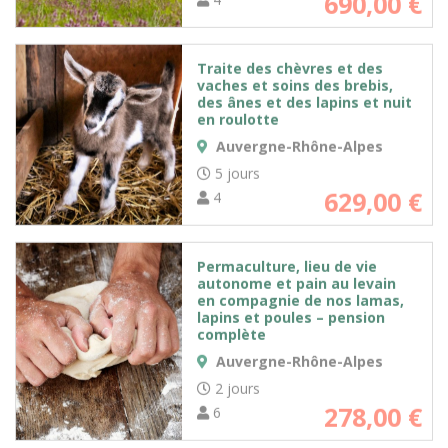
690,00
€
Traite des chèvres et des
vaches et soins des brebis,
des ânes et des lapins et nuit
en roulotte
Auvergne-Rhône-Alpes
5 jours
629,00
€
4
Permaculture, lieu de vie
autonome et pain au levain
en compagnie de nos lamas,
lapins et poules – pension
complète
Auvergne-Rhône-Alpes
2 jours
278,00
€
6