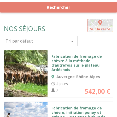
Rechercher
NOS SÉJOURS
Sur la carte
Fabrication de fromage de
chèvre à la méthode
d’autrefois sur le plateau
Ardéchois
Auvergne-Rhône-Alpes
4 jours
542,00
€
3
Fabrication de fromage de
chèvre, initiation poney et
nuit en Tiny House à 1h30 de