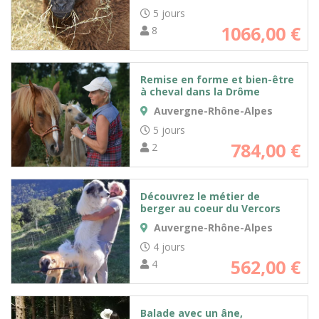
5 jours
1066,00
€
8
Remise en forme et bien-être
à cheval dans la Drôme
Auvergne-Rhône-Alpes
5 jours
784,00
€
2
Découvrez le métier de
berger au coeur du Vercors
Auvergne-Rhône-Alpes
4 jours
562,00
€
4
Balade avec un âne,