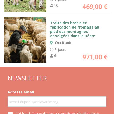
469,00
€
10
Traite des brebis et
fabrication de fromage au
pied des montagnes
enneigées dans le Béarn
Occitanie
8 jours
971,00
€
6
NEWSLETTER
Adresse email
J’ai lu et j’accepte les
conditions d’utilisation