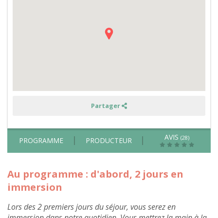
et
balade
en
Ardèche
avec
un
âne
ou
un
poney
Partager
AVIS
(28)
PROGRAMME
PRODUCTEUR
Au programme : d'abord, 2 jours en
immersion
Lors des 2 premiers jours du séjour, vous serez en
immersion dans notre quotidien. Vous mettrez la main à la