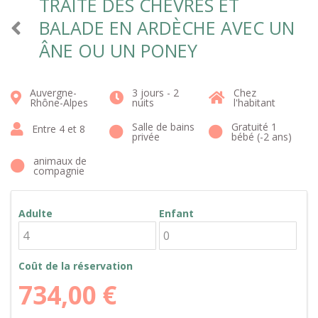
TRAITE DES CHÈVRES ET
BALADE EN ARDÈCHE AVEC UN
ÂNE OU UN PONEY
Auvergne-
3 jours - 2
Chez
Rhône-Alpes
nuits
l'habitant
Salle de bains
Gratuité 1
Entre 4 et 8
privée
bébé (-2 ans)
animaux de
compagnie
Adulte
Enfant
Coût de la réservation
734,00
€