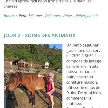
En fin d’après-midi nous irons traire à la main les
chèvres.
Inclus :
Petit-déjeuner
, Déjeuner
, Dîner
, Hébergement
JOUR 2 – SOINS DES ANIMAUX
Un petit-déjeuner
gourmand est servi
de 7h30 à 8h30. Il est
composé de laitage
de la ferme, fruits,
boisson chaude,
pain, beurre et
confiture maison,
pâtisserie et jus de
fruits. De quoi bien
commencer la
matinée.