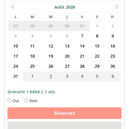
Août
2026
L
M
M
J
V
S
D
27
28
29
30
31
1
2
3
4
5
6
7
8
9
10
11
12
13
14
15
16
17
18
19
20
21
22
23
24
25
26
27
28
29
30
31
1
2
3
4
5
6
Gratuité 1 bébé (-1 an)
Oui
Non
quantité
Réservez
de
Traite
des
chèvres