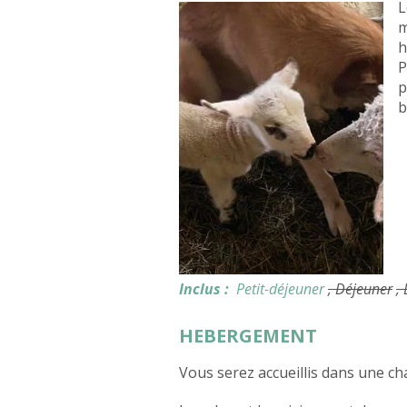
L
m
h
P
p
b
Inclus :
Petit-déjeuner
, Déjeuner
,
HEBERGEMENT
Vous serez accueillis dans une ch