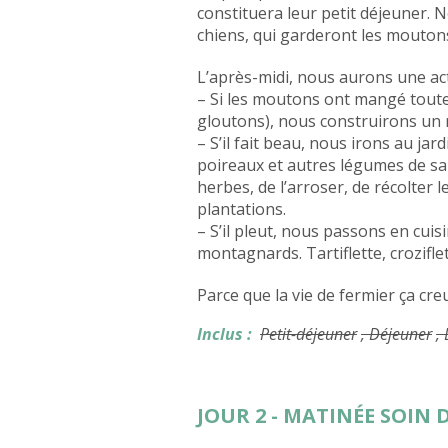
constituera leur petit déjeuner. 
chiens, qui garderont les mouton
L’après-midi, nous aurons une acti
– Si les moutons ont mangé toute l
gloutons), nous construirons un
– S’il fait beau, nous irons au ja
poireaux et autres légumes de sa
herbes, de l’arroser, de récolter
plantations.
– S’il pleut, nous passons en cuis
montagnards. Tartiflette, crozifl
Parce que la vie de fermier ça cr
Inclus :
Petit-déjeuner
, Déjeuner
,
JOUR 2 - MATINÉE SOIN