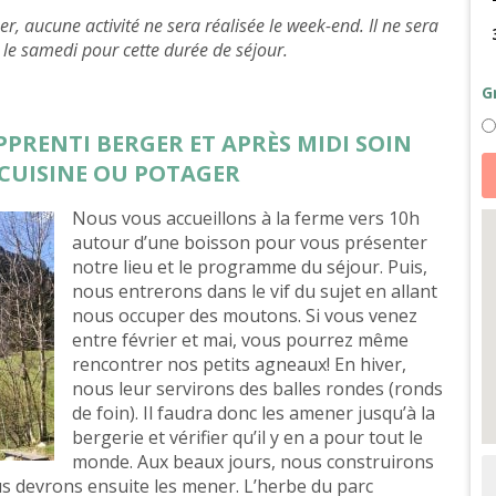
, aucune activité ne sera réalisée le week-end. Il ne sera
u le samedi pour cette durée de séjour.
G
APPRENTI BERGER ET APRÈS MIDI SOIN
qu
 CUISINE OU POTAGER
d
D
le
Nous vous accueillons à la ferme vers 10h
mé
d
autour d’une boisson pour vous présenter
be
notre lieu et le programme du séjour. Puis,
a
c
nous entrerons dans le vif du sujet en allant
d
Ve
nous occuper des moutons. Si vous venez
entre février et mai, vous pourrez même
rencontrer nos petits agneaux! En hiver,
nous leur servirons des balles rondes (ronds
de foin). Il faudra donc les amener jusqu’à la
bergerie et vérifier qu’il y en a pour tout le
monde. Aux beaux jours, nous construirons
 devrons ensuite les mener. L’herbe du parc