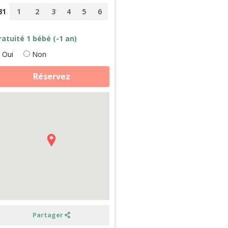
31
1
2
3
4
5
6
ratuité 1 bébé (-1 an)
Oui
Non
antité
Réservez
e
ins
es
nimaux
écouverte
e
gion
it
n
ny
ouse
Partager