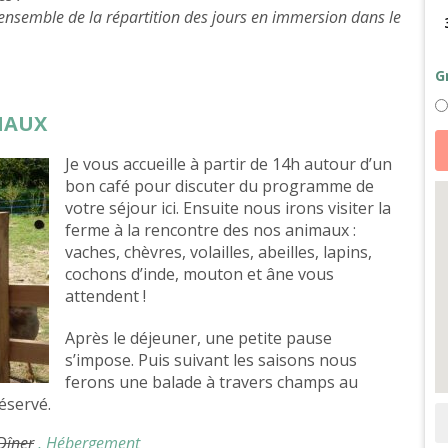
 ensemble de la répartition des jours en immersion dans le
G
IMAUX
qu
d
Je vous accueille à partir de 14h autour d’un
So
d
bon café pour discuter du programme de
a
et
votre séjour ici. Ensuite nous irons visiter la
d
ferme à la rencontre des nos animaux :
d
la
vaches, chèvres, volailles, abeilles, lapins,
ré
cochons d’inde, mouton et âne vous
-
nu
attendent !
e
Ti
H
Après le déjeuner, une petite pause
s’impose. Puis s
uivant les saisons nous
ferons une balade à travers champs au
éservé.
 Dîner
, Hébergement