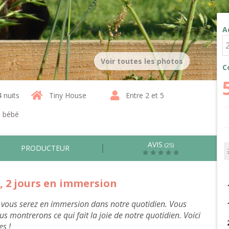
A
Voir toutes les photos
C
4 nuits
Tiny House
Entre 2 et 5
1 bébé
AVIS
(25)
PRODUCTEUR
 2 jours en immersion
, vous serez en immersion dans notre quotidien. Vous
s montrerons ce qui fait la joie de notre quotidien. Voici
s !