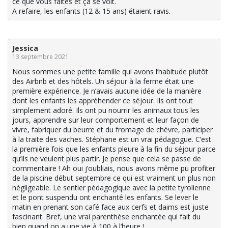
ce que vous faites et ça se voit.
A refaire, les enfants (12 & 15 ans) étaient ravis.
Jessica
13 septembre 2021
Nous sommes une petite famille qui avons l’habitude plutôt
des Airbnb et des hôtels. Un séjour à la ferme était une
première expérience. Je n’avais aucune idée de la manière
dont les enfants les appréhender ce séjour. Ils ont tout
simplement adoré. Ils ont pu nourrir les animaux tous les
jours, apprendre sur leur comportement et leur façon de
vivre, fabriquer du beurre et du fromage de chèvre, participer
à la traite des vaches. Stéphane est un vrai pédagogue. C’est
la première fois que les enfants pleure à la fin du séjour parce
qu’ils ne veulent plus partir. Je pense que cela se passe de
commentaire ! Ah oui j’oubliais, nous avons même pu profiter
de la piscine début septembre ce qui est vraiment un plus non
négligeable. Le sentier pédagogique avec la petite tyrolienne
et le pont suspendu ont enchanté les enfants. Se lever le
matin en prenant son café face aux cerfs et daims est juste
fascinant. Bref, une vrai parenthèse enchantée qui fait du
bien quand on a une vie à 100 à l’heure !