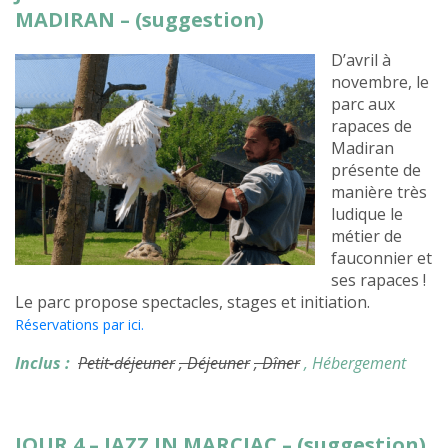
MADIRAN – (suggestion)
D’avril à
novembre, le
parc aux
rapaces de
Madiran
présente de
manière très
ludique le
métier de
fauconnier et
ses rapaces !
Le parc propose spectacles, stages et initiation.
Réservations par ici.
Inclus :
Petit-déjeuner
, Déjeuner
, Dîner
, Hébergement
JOUR 4 – JAZZ IN MARCIAC – (suggestion)