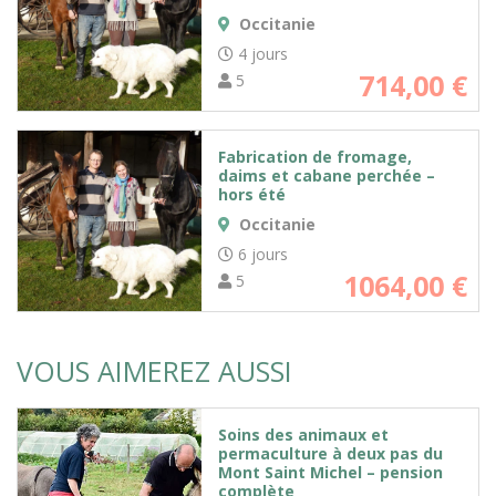
Occitanie
4 jours
714,00
€
5
Fabrication de fromage,
daims et cabane perchée –
hors été
Occitanie
6 jours
1064,00
€
5
VOUS AIMEREZ AUSSI
Soins des animaux et
permaculture à deux pas du
Mont Saint Michel – pension
complète