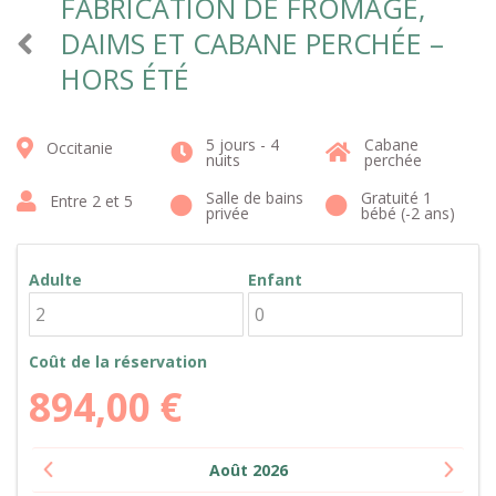
FABRICATION DE FROMAGE,
DAIMS ET CABANE PERCHÉE –
HORS ÉTÉ
5 jours - 4
Cabane
Occitanie
nuits
perchée
Salle de bains
Gratuité 1
Entre 2 et 5
privée
bébé (-2 ans)
Adulte
Enfant
Coût de la réservation
894,00
€
Août
2026