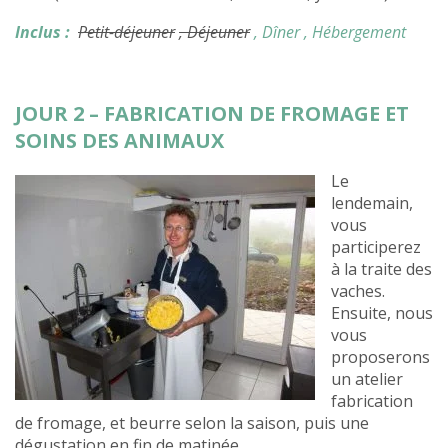
Inclus :
Petit-déjeuner
, Déjeuner
, Dîner
, Hébergement
JOUR 2 – FABRICATION DE FROMAGE ET
SOINS DES ANIMAUX
Le
lendemain,
vous
participerez
à la traite des
vaches.
Ensuite, nous
vous
proposerons
un atelier
fabrication
de fromage, et beurre selon la saison, puis une
dégustation en fin de matinée.