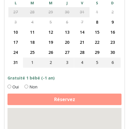
L
M
M
J
V
S
D
27
28
29
30
31
1
2
3
4
5
6
7
8
9
10
11
12
13
14
15
16
17
18
19
20
21
22
23
24
25
26
27
28
29
30
31
1
2
3
4
5
6
Gratuité 1 bébé (-1 an)
Oui
Non
quantité
Réservez
de
Fabrication
de
fromage,
daims
et
cabane
perchée