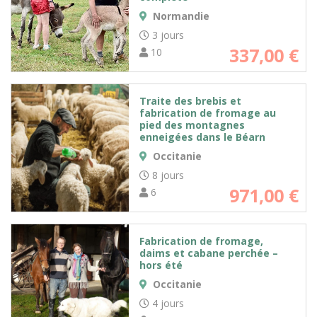
Normandie
3 jours
337,00
€
10
Traite des brebis et
fabrication de fromage au
pied des montagnes
enneigées dans le Béarn
Occitanie
8 jours
971,00
€
6
Fabrication de fromage,
daims et cabane perchée –
hors été
Occitanie
4 jours