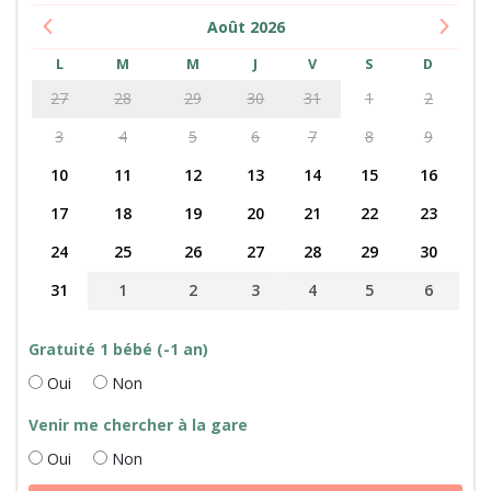
Août
2026
L
M
M
J
V
S
D
27
28
29
30
31
1
2
3
4
5
6
7
8
9
10
11
12
13
14
15
16
17
18
19
20
21
22
23
24
25
26
27
28
29
30
31
1
2
3
4
5
6
Gratuité 1 bébé (-1 an)
Oui
Non
Venir me chercher à la gare
Oui
Non
quantité