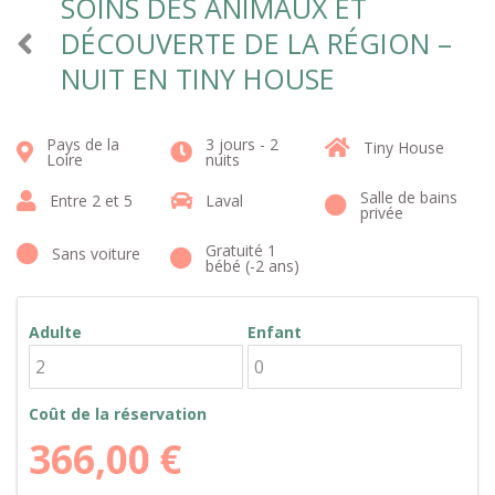
SOINS DES ANIMAUX ET
DÉCOUVERTE DE LA RÉGION –
NUIT EN TINY HOUSE
Pays de la
3 jours - 2
Tiny House
Loire
nuits
Salle de bains
Entre 2 et 5
Laval
privée
Gratuité 1
Sans voiture
bébé (-2 ans)
Adulte
Enfant
Coût de la réservation
366,00
€