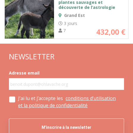
plantes sauvages et
découverte de l’astrologie
Grand Est
3 jours
432,00
€
7
NEWSLETTER
Adresse email
J’ai lu et j’accepte les
conditions d’utilisation
et la politique de confidentialité