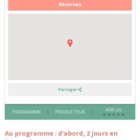
Réservez
de
Soins
des
animaux
et
découverte
de
la
région
-
nuit
en
Tiny
House
Partager
AVIS
(25)
PROGRAMME
PRODUCTEUR
Au programme : d'abord, 2 jours en