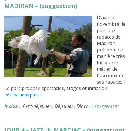
MADIRAN – (suggestion)
D’avril à
novembre, le
parc aux
rapaces de
Madiran
présente de
manière très
ludique le
métier de
fauconnier et
ses rapaces !
Le parc propose spectacles, stages et initiation.
Réservations par ici.
Inclus :
Petit-déjeuner
, Déjeuner
, Dîner
, Hébergement
JOUR 4 – JAZZ IN MARCIAC – (suggestion)