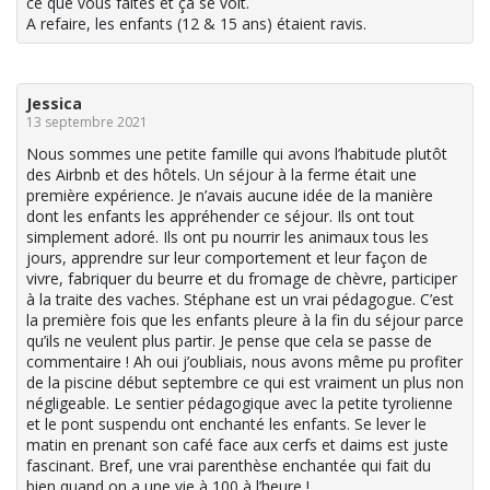
ce que vous faites et ça se voit.
A refaire, les enfants (12 & 15 ans) étaient ravis.
Jessica
13 septembre 2021
Nous sommes une petite famille qui avons l’habitude plutôt
des Airbnb et des hôtels. Un séjour à la ferme était une
première expérience. Je n’avais aucune idée de la manière
dont les enfants les appréhender ce séjour. Ils ont tout
simplement adoré. Ils ont pu nourrir les animaux tous les
jours, apprendre sur leur comportement et leur façon de
vivre, fabriquer du beurre et du fromage de chèvre, participer
à la traite des vaches. Stéphane est un vrai pédagogue. C’est
la première fois que les enfants pleure à la fin du séjour parce
qu’ils ne veulent plus partir. Je pense que cela se passe de
commentaire ! Ah oui j’oubliais, nous avons même pu profiter
de la piscine début septembre ce qui est vraiment un plus non
négligeable. Le sentier pédagogique avec la petite tyrolienne
et le pont suspendu ont enchanté les enfants. Se lever le
matin en prenant son café face aux cerfs et daims est juste
fascinant. Bref, une vrai parenthèse enchantée qui fait du
bien quand on a une vie à 100 à l’heure !