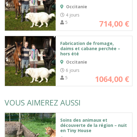
Occitanie
4 jours
714,00
€
5
Fabrication de fromage,
daims et cabane perchée –
hors été
Occitanie
6 jours
1064,00
€
5
VOUS AIMEREZ AUSSI
Soins des animaux et
découverte de la région – nuit
en Tiny House