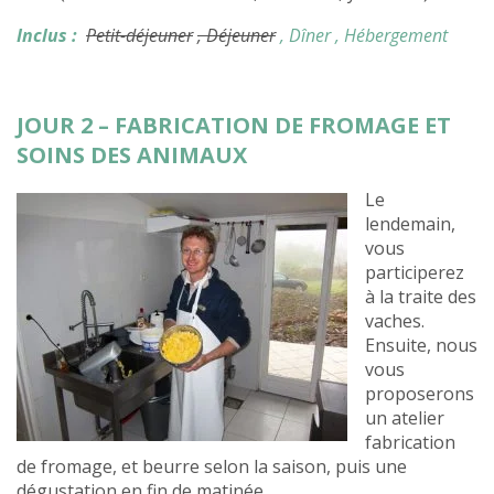
Inclus :
Petit-déjeuner
, Déjeuner
, Dîner
, Hébergement
JOUR 2 – FABRICATION DE FROMAGE ET
SOINS DES ANIMAUX
Le
lendemain,
vous
participerez
à la traite des
vaches.
Ensuite, nous
vous
proposerons
un atelier
fabrication
de fromage, et beurre selon la saison, puis une
dégustation en fin de matinée.