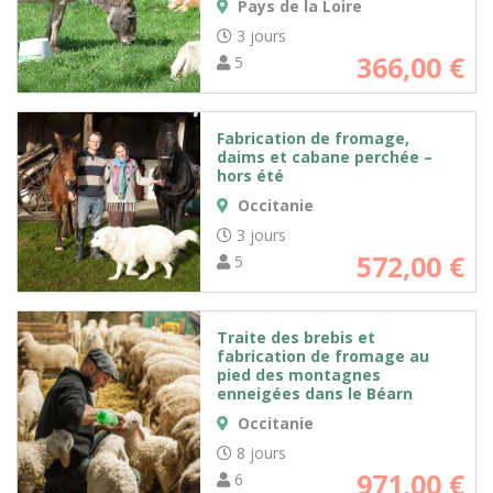
Pays de la Loire
3 jours
366,00
€
5
Fabrication de fromage,
daims et cabane perchée –
hors été
Occitanie
3 jours
572,00
€
5
Traite des brebis et
fabrication de fromage au
pied des montagnes
enneigées dans le Béarn
Occitanie
8 jours
971,00
€
6