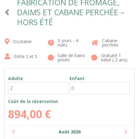
FABRICATION DE FROMAGE,
DAIMS ET CABANE PERCHÉE –
HORS ÉTÉ
5 jours - 4
Cabane
Occitanie
nuits
perchée
Salle de bains
Gratuité 1
Entre 2 et 5
privée
bébé (-2 ans)
Adulte
Enfant
Coût de la réservation
894,00
€
Août
2026