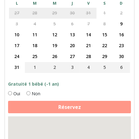
L
M
M
J
V
S
D
27
28
29
30
31
1
2
3
4
5
6
7
8
9
10
11
12
13
14
15
16
17
18
19
20
21
22
23
24
25
26
27
28
29
30
31
1
2
3
4
5
6
Gratuité 1 bébé (-1 an)
Oui
Non
quantité
Réservez
de
Fabrication
de
fromage,
daims
et
cabane
perchée