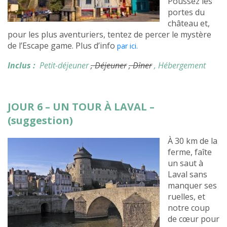
Poussez les
portes du
château et,
pour les plus aventuriers, tentez de percer le mystère
de l’Escape game. Plus d’info
par ici.
Inclus :
Petit-déjeuner
, Déjeuner
, Dîner
, Hébergement
JOUR 6 – UN TOUR À LAVAL –
(suggestion)
À 30 km de la
ferme, faîte
un saut à
Laval sans
manquer ses
ruelles, et
notre coup
de cœur pour