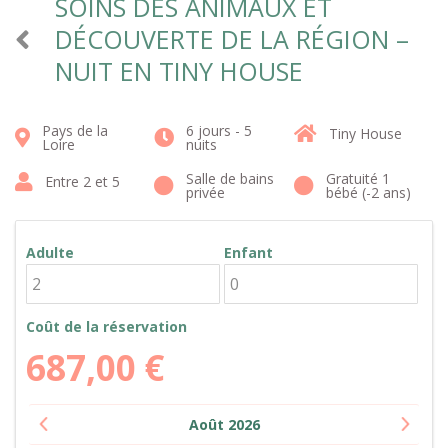
SOINS DES ANIMAUX ET
DÉCOUVERTE DE LA RÉGION –
NUIT EN TINY HOUSE
Pays de la
6 jours - 5
Tiny House
Loire
nuits
Salle de bains
Gratuité 1
Entre 2 et 5
privée
bébé (-2 ans)
Adulte
Enfant
Coût de la réservation
687,00
€
Août
2026