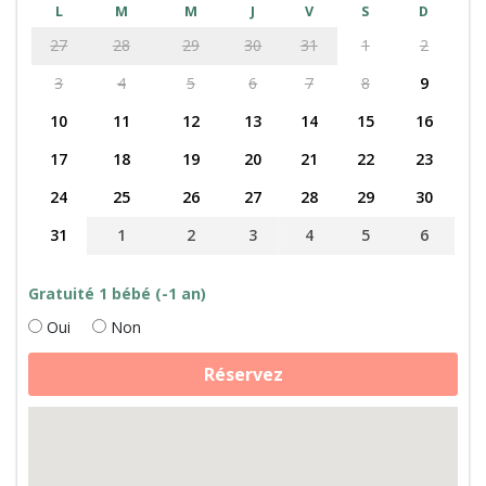
L
M
M
J
V
S
D
27
28
29
30
31
1
2
3
4
5
6
7
8
9
10
11
12
13
14
15
16
17
18
19
20
21
22
23
24
25
26
27
28
29
30
31
1
2
3
4
5
6
Gratuité 1 bébé (-1 an)
Oui
Non
quantité
Réservez
de
Soins
des
animaux
et
découverte
de
la