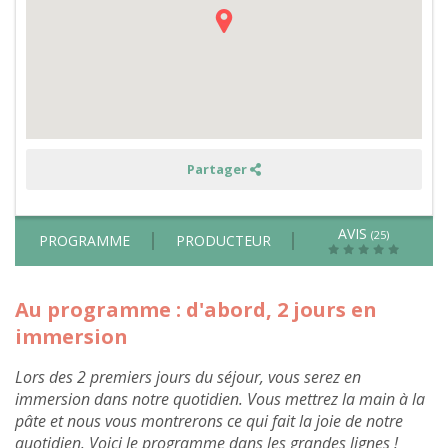
région
-
nuit
en
Tiny
House
Partager
AVIS
(25)
PROGRAMME
PRODUCTEUR
Au programme : d'abord, 2 jours en
immersion
Lors des 2 premiers jours du séjour, vous serez en
immersion dans notre quotidien. Vous mettrez la main à la
pâte et nous vous montrerons ce qui fait la joie de notre
quotidien. Voici le programme dans les grandes lignes !