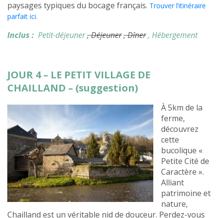
paysages typiques du bocage français.
Trouver l’itinéraire
parfait ici.
Inclus :
Petit-déjeuner
, Déjeuner
, Dîner
, Hébergement
JOUR 4 – LE PETIT VILLAGE DE
CHAILLAND – (suggestion)
À 5km de la
ferme,
découvrez
cette
bucolique «
Petite Cité de
Caractère ».
Alliant
patrimoine et
nature,
Chailland est un véritable nid de douceur. Perdez-vous