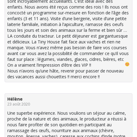
sont incroyablement accueillants. C’est idéal avec des
enfants. Nous avons été reçus comme des rois ! Ils nous ont
concocté un programme sur-mesure en fonction de l’âge des
enfants (3 et 11 ans). Visite d’une bergerie, visite d’une petite
laiterie familiale, initiation à l’apiculture, ramasse des oeufs
tous les jours et soin des animaux sur la ferme et bien sûr …
LA conduite du tracteur. Le petit déjeuner est gargantuesque
et délicieux. La Tiny House fait face aux vaches et rien ne
manque. Vous n’avez même pas besoin de faire vos courses
avant car vous avez la possibilité de commander ce qu’il vous
faut sur place : légumes, viandes, glaces, cidres, bières, etc
On a vraiment l’impression d’être des VIP !!
Nous n’avons qu’une hâte, revenir pour passer de nouveau
des vacances aussi chouettes !! merci encore !!
Hélène
23 août 2020
Une superbe expérience. Nous voulions un séjour au calme,
proche de la nature et des animaux, le producteur a réussi à
nous faire profiter de son quotidien en participant au
ramassage des œufs, nourriture aux animaux (chèvre,
mouton, ânesse, vaches), caresse aux cochins d’inde (notre