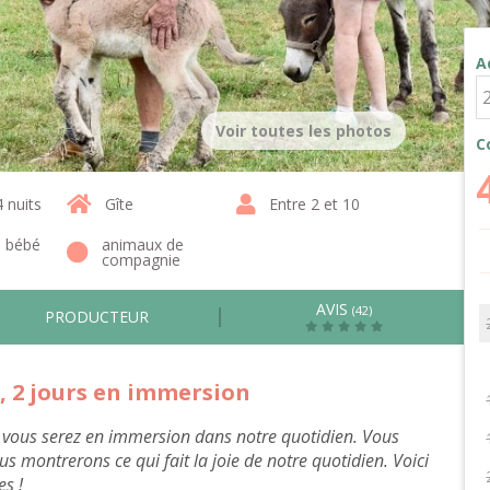
A
Voir toutes les photos
C
4 nuits
Gîte
Entre 2 et 10
1 bébé
animaux de
compagnie
AVIS
(42)
PRODUCTEUR
 2 jours en immersion
, vous serez en immersion dans notre quotidien. Vous
s montrerons ce qui fait la joie de notre quotidien. Voici
s !