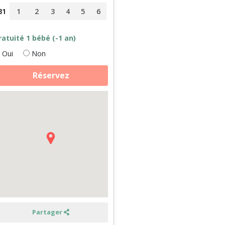
31
1
2
3
4
5
6
ratuité 1 bébé (-1 an)
Oui
Non
antité
Réservez
e
ins
es
nimaux
ermaculture
eux
as
u
ont
int
chel
Partager