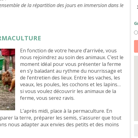
 ensemble de la répartition des jours en immersion dans le
G
ERMACULTURE
qu
d
En fonction de votre heure d’arrivée, vous
So
d
nous rejoindrez au soin des animaux. C’est le
a
et
moment idéal pour vous présenter la ferme
p
en s’y baladant au rythme du nourrissage et
à
d
de l’entretien des lieux. Entre les vaches, les
p
veaux, les poules, les cochons et les lapins…
d
M
si vous voulez découvrir les animaux de la
Sa
ferme, vous serez ravis.
Mi
L’après midi, place à la permaculture. En
éparer la terre, préparer les semis, s’assurer que tout
ons nous adapter aux envies des petits et des moins