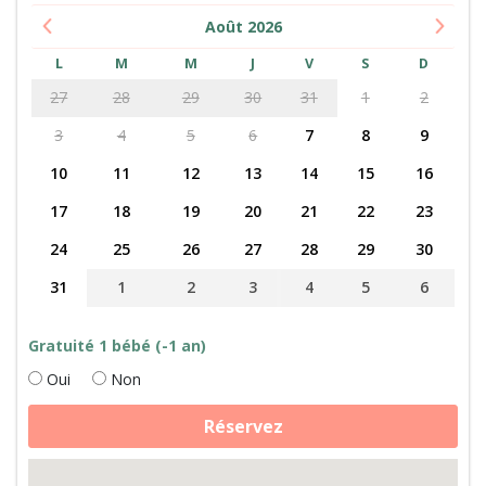
Août
2026
L
M
M
J
V
S
D
27
28
29
30
31
1
2
3
4
5
6
7
8
9
10
11
12
13
14
15
16
17
18
19
20
21
22
23
24
25
26
27
28
29
30
31
1
2
3
4
5
6
Gratuité 1 bébé (-1 an)
Oui
Non
quantité
Réservez
de
Fabrication
de
camembert