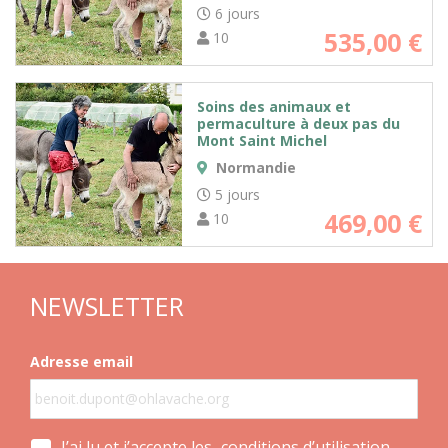
6 jours
535,00
€
10
Soins des animaux et
permaculture à deux pas du
Mont Saint Michel
Normandie
5 jours
469,00
€
10
NEWSLETTER
Adresse email
J’ai lu et j’accepte les
conditions d’utilisation