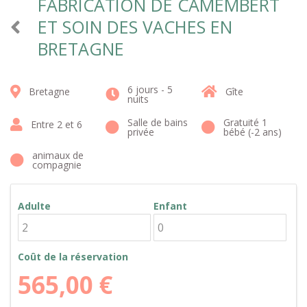
FABRICATION DE CAMEMBERT
ET SOIN DES VACHES EN
BRETAGNE
6 jours - 5
Bretagne
Gîte
nuits
Salle de bains
Gratuité 1
Entre 2 et 6
privée
bébé (-2 ans)
animaux de
compagnie
Adulte
Enfant
Coût de la réservation
565,00
€