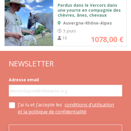
Perdus dans le Vercors dans
une yourte en compagnie des
chèvres, ânes, chevaux
Auvergne-Rhône-Alpes
3 jours
1078,00
€
10
NEWSLETTER
Adresse email
J’ai lu et j’accepte les
conditions d’utilisation
et la politique de confidentialité