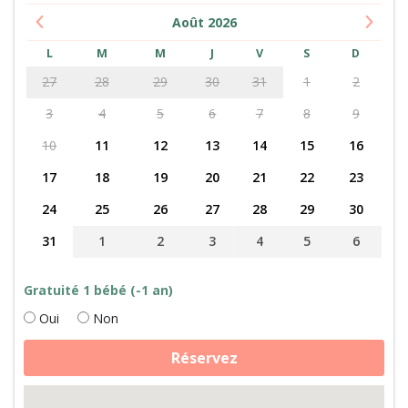
Août
2026
L
M
M
J
V
S
D
27
28
29
30
31
1
2
3
4
5
6
7
8
9
10
11
12
13
14
15
16
17
18
19
20
21
22
23
24
25
26
27
28
29
30
31
1
2
3
4
5
6
Gratuité 1 bébé (-1 an)
Oui
Non
quantité
Réservez
de
Fabrication
de
camembert