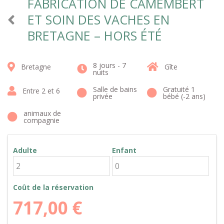
FABRICATION DE CAMEMBERT
ET SOIN DES VACHES EN
BRETAGNE – HORS ÉTÉ
8 jours - 7
Bretagne
Gîte
nuits
Salle de bains
Gratuité 1
Entre 2 et 6
privée
bébé (-2 ans)
animaux de
compagnie
Adulte
Enfant
Coût de la réservation
717,00
€