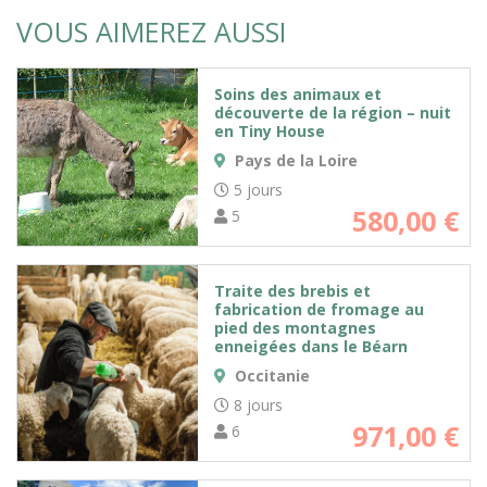
VOUS AIMEREZ AUSSI
Soins des animaux et
découverte de la région – nuit
en Tiny House
Pays de la Loire
5 jours
580,00
€
5
Traite des brebis et
fabrication de fromage au
pied des montagnes
enneigées dans le Béarn
Occitanie
8 jours
971,00
€
6