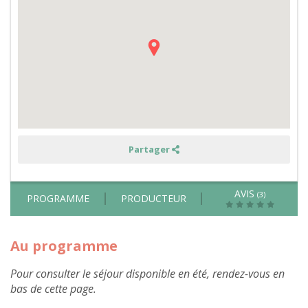
et
soin
des
vaches
en
Bretagne
-
hors
été
Partager
AVIS
(3)
PROGRAMME
PRODUCTEUR
Au programme
Pour consulter le séjour disponible en été, rendez-vous en
bas de cette page.