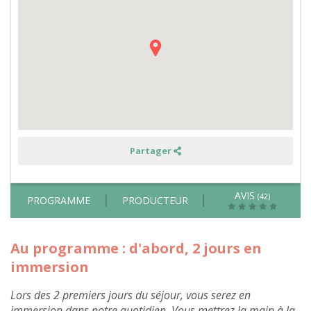
et
permaculture
à
deux
pas
du
Mont
Saint
Michel
Partager
AVIS
(42)
PROGRAMME
PRODUCTEUR
Au programme : d'abord, 2 jours en
immersion
Lors des 2 premiers jours du séjour, vous serez en
immersion dans notre quotidien. Vous mettrez la main à la