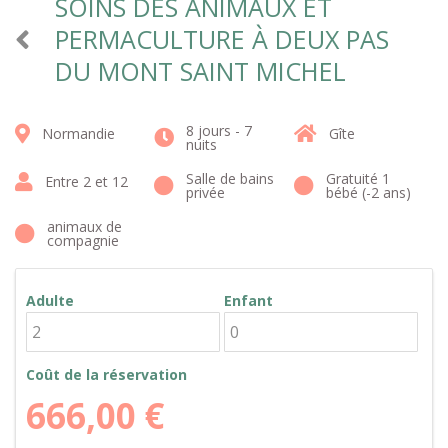
SOINS DES ANIMAUX ET
PERMACULTURE À DEUX PAS
DU MONT SAINT MICHEL
8 jours - 7
Normandie
Gîte
nuits
Salle de bains
Gratuité 1
Entre 2 et 12
privée
bébé (-2 ans)
animaux de
compagnie
Adulte
Enfant
Coût de la réservation
666,00
€