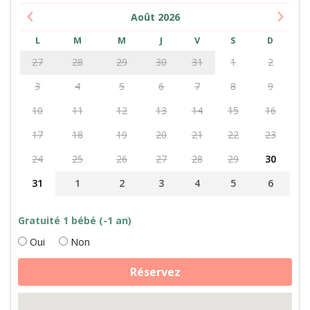
Août
2026
L
M
M
J
V
S
D
27
28
29
30
31
1
2
3
4
5
6
7
8
9
10
11
12
13
14
15
16
17
18
19
20
21
22
23
24
25
26
27
28
29
30
31
1
2
3
4
5
6
Gratuité 1 bébé (-1 an)
Oui
Non
quantité
Réservez
de
Soins
des
animaux