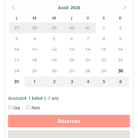
Août
2026
L
M
M
J
V
S
D
27
28
29
30
31
1
2
3
4
5
6
7
8
9
10
11
12
13
14
15
16
17
18
19
20
21
22
23
24
25
26
27
28
29
30
31
1
2
3
4
5
6
Gratuité 1 bébé (-1 an)
Oui
Non
quantité
Réservez
de
Soins
des
animaux