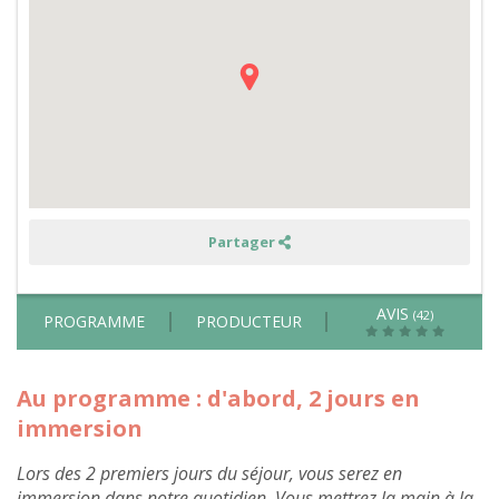
et
permaculture
à
deux
pas
du
Mont
Saint
Michel
Partager
AVIS
(42)
PROGRAMME
PRODUCTEUR
Au programme : d'abord, 2 jours en
immersion
Lors des 2 premiers jours du séjour, vous serez en
immersion dans notre quotidien. Vous mettrez la main à la