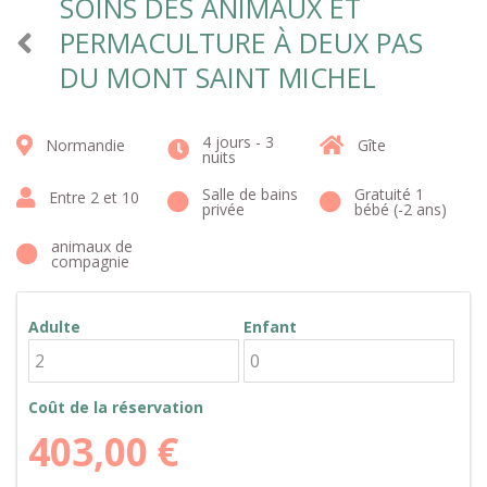
SOINS DES ANIMAUX ET
PERMACULTURE À DEUX PAS
DU MONT SAINT MICHEL
4 jours - 3
Normandie
Gîte
nuits
Salle de bains
Gratuité 1
Entre 2 et 10
privée
bébé (-2 ans)
animaux de
compagnie
Adulte
Enfant
Coût de la réservation
403,00
€