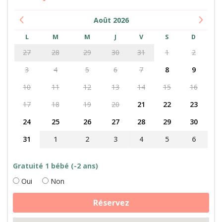
Août
2026
L
M
M
J
V
S
D
27
28
29
30
31
1
2
3
4
5
6
7
8
9
10
11
12
13
14
15
16
17
18
19
20
21
22
23
24
25
26
27
28
29
30
31
1
2
3
4
5
6
Gratuité 1 bébé (-2 ans)
Oui
Non
quantité
Réservez
de
Soin
des