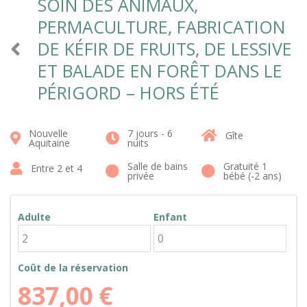
SOIN DES ANIMAUX,
PERMACULTURE, FABRICATION
DE KÉFIR DE FRUITS, DE LESSIVE
ET BALADE EN FORÊT DANS LE
PÉRIGORD – HORS ÉTÉ
Nouvelle
7 jours - 6
Gîte
Aquitaine
nuits
Salle de bains
Gratuité 1
Entre 2 et 4
privée
bébé (-2 ans)
Adulte
Enfant
Coût de la réservation
837,00
€