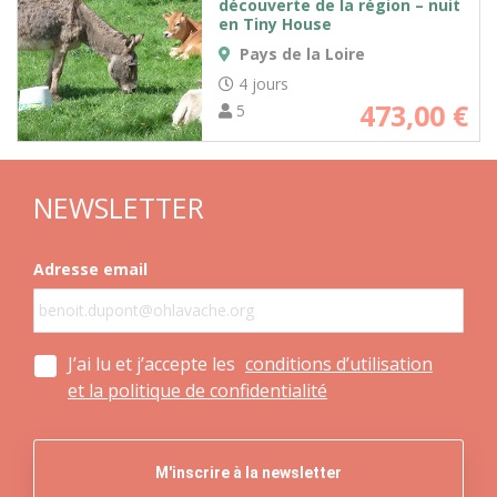
découverte de la région – nuit
en Tiny House
Pays de la Loire
4 jours
473,00
€
5
NEWSLETTER
Adresse email
J’ai lu et j’accepte les
conditions d’utilisation
et la politique de confidentialité