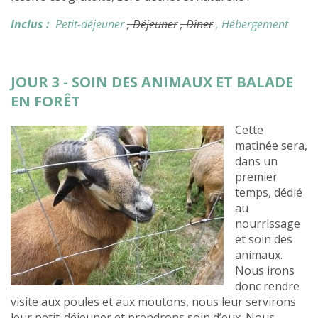
Inclus :
Petit-déjeuner
, Déjeuner
, Dîner
, Hébergement
JOUR 3 - SOIN DES ANIMAUX ET BALADE
EN FORÊT
Cette
matinée sera,
dans un
premier
temps, dédié
au
nourrissage
et soin des
animaux.
Nous irons
donc rendre
visite aux poules et aux moutons, nous leur servirons
leur petit-déjeuner et prendrons soin d’eux. Nous