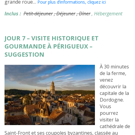
grande roue…
Pour plus d’informations, cliquez ici
Inclus :
Petit-déjeuner
, Déjeuner
, Dîner
, Hébergement
JOUR 7 – VISITE HISTORIQUE ET
GOURMANDE À PÉRIGUEUX –
SUGGESTION
À 30 minutes
de la ferme,
venez
découvrir la
capitale de la
Dordogne.
Vous
pourrez
visiter la
cathédrale de
Saint-Front et ses coupoles byzantines, classée au