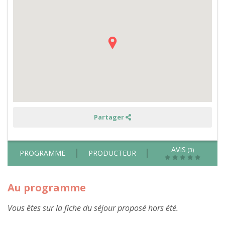
animaux,
permaculture,
fabrication
de
kéfir
de
fruits,
de
lessive
et
balade
en
forêt
dans
le
Périgord
-
Partager
hors
été
AVIS
(3)
PROGRAMME
PRODUCTEUR
Au programme
Vous êtes sur la fiche du séjour proposé hors été.