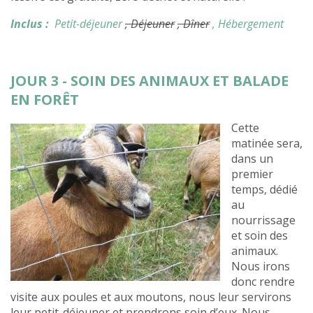
Inclus :
Petit-déjeuner
, Déjeuner
, Dîner
, Hébergement
JOUR 3 - SOIN DES ANIMAUX ET BALADE
EN FORÊT
Cette
matinée sera,
dans un
premier
temps, dédié
au
nourrissage
et soin des
animaux.
Nous irons
donc rendre
visite aux poules et aux moutons, nous leur servirons
leur petit-déjeuner et prendrons soin d’eux. Nous