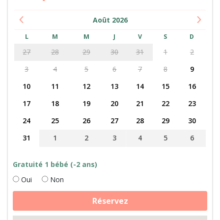
Août
2026
L
M
M
J
V
S
D
27
28
29
30
31
1
2
3
4
5
6
7
8
9
10
11
12
13
14
15
16
17
18
19
20
21
22
23
24
25
26
27
28
29
30
31
1
2
3
4
5
6
Gratuité 1 bébé (-2 ans)
Oui
Non
quantité
Réservez
de
Soin
des