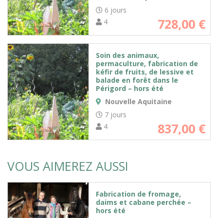
6 jours
728,00
€
4
Soin des animaux,
permaculture, fabrication de
kéfir de fruits, de lessive et
balade en forêt dans le
Périgord – hors été
Nouvelle Aquitaine
7 jours
837,00
€
4
VOUS AIMEREZ AUSSI
Fabrication de fromage,
daims et cabane perchée –
hors été