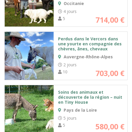
Occitanie
4 jours
714,00
€
5
Perdus dans le Vercors dans
une yourte en compagnie des
chèvres, ânes, chevaux
Auvergne-Rhône-Alpes
2 jours
703,00
€
10
Soins des animaux et
découverte de la région – nuit
en Tiny House
Pays de la Loire
5 jours
580,00
€
5