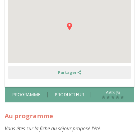
animaux,
permaculture,
fabrication
de
kéfir
de
fruits,
de
lessive
et
balade
en
forêt
dans
le
Périgord
-
Partager
été
AVIS
(3)
PROGRAMME
PRODUCTEUR
Au programme
Vous êtes sur la fiche du séjour proposé l’été.