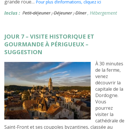
grande roue…
Pour plus d’informations, cliquez ici
Inclus :
Petit-déjeuner
, Déjeuner
, Dîner
, Hébergement
JOUR 7 – VISITE HISTORIQUE ET
GOURMANDE À PÉRIGUEUX –
SUGGESTION
À 30 minutes
de la ferme,
venez
découvrir la
capitale de la
Dordogne.
Vous
pourrez
visiter la
cathédrale de
Saint-Front et ses coupoles byzantines, classée au