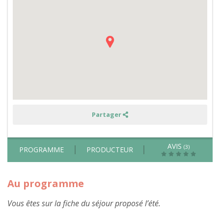
animaux,
permaculture,
fabrication
de
kéfir
de
fruits,
de
lessive
et
balade
en
forêt
dans
le
Périgord
-
Partager
été
AVIS
(3)
PROGRAMME
PRODUCTEUR
Au programme
Vous êtes sur la fiche du séjour proposé l’été.