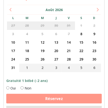
Août
2026
L
M
M
J
V
S
D
27
28
29
30
31
1
2
3
4
5
6
7
8
9
10
11
12
13
14
15
16
17
18
19
20
21
22
23
24
25
26
27
28
29
30
31
1
2
3
4
5
6
Gratuité 1 bébé (-2 ans)
Oui
Non
quantité
Réservez
de
Soin
des