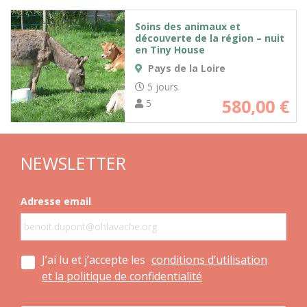
Soins des animaux et
découverte de la région – nuit
en Tiny House
Pays de la Loire
5 jours
580,00
€
5
NEWSLETTER
Adresse email
J’ai lu et j’accepte les
conditions d’utilisation
et la politique de confidentialité