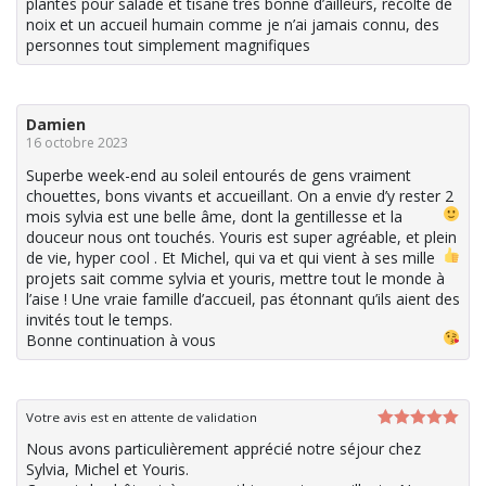
plantes pour salade et tisane très bonne d’ailleurs, récolte de
noix et un accueil humain comme je n’ai jamais connu, des
personnes tout simplement magnifiques
Damien
16 octobre 2023
Superbe week-end au soleil entourés de gens vraiment
chouettes, bons vivants et accueillant. On a envie d’y rester 2
mois
sylvia est une belle âme, dont la gentillesse et la
douceur nous ont touchés. Youris est super agréable, et plein
de vie, hyper cool
. Et Michel, qui va et qui vient à ses mille
projets sait comme sylvia et youris, mettre tout le monde à
l’aise ! Une vraie famille d’accueil, pas étonnant qu’ils aient des
invités tout le temps.
Bonne continuation à vous
Votre avis est en attente de validation
Note
5
sur
Nous avons particulièrement apprécié notre séjour chez
5
Sylvia, Michel et Youris.