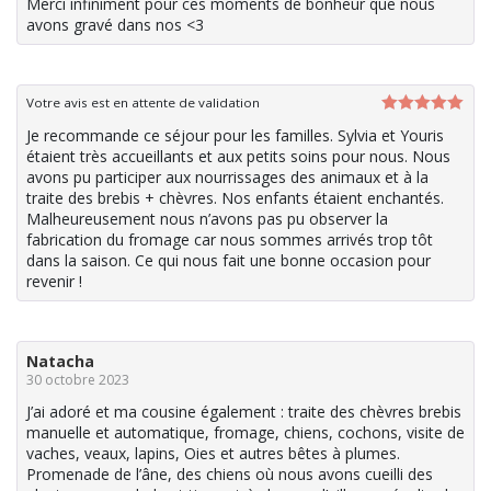
Merci infiniment pour ces moments de bonheur que nous
avons gravé dans nos <3
Votre avis est en attente de validation
Note
5
sur
Je recommande ce séjour pour les familles. Sylvia et Youris
5
étaient très accueillants et aux petits soins pour nous. Nous
avons pu participer aux nourrissages des animaux et à la
traite des brebis + chèvres. Nos enfants étaient enchantés.
Malheureusement nous n’avons pas pu observer la
fabrication du fromage car nous sommes arrivés trop tôt
dans la saison. Ce qui nous fait une bonne occasion pour
revenir !
Natacha
30 octobre 2023
J’ai adoré et ma cousine également : traite des chèvres brebis
manuelle et automatique, fromage, chiens, cochons, visite de
vaches, veaux, lapins, Oies et autres bêtes à plumes.
Promenade de l’âne, des chiens où nous avons cueilli des