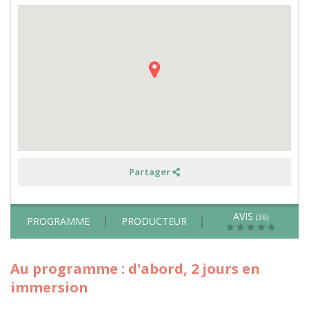
de
fromage,
plantes
sauvages
et
découverte
de
l'astrologie
Partager
AVIS
(36)
PROGRAMME
PRODUCTEUR
Au programme : d'abord, 2 jours en
immersion