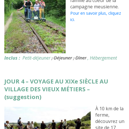
famille au coeur de la
campagne meusienne.
Pour en savoir plus, cliquez
ici.
Inclus :
Petit-déjeuner
, Déjeuner
, Dîner
, Hébergement
JOUR 4 – VOYAGE AU XIXe SIÈCLE AU
VILLAGE DES VIEUX MÉTIERS –
(suggestion)
À 10 km de la
ferme,
découvrez un
site de 17