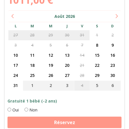
Août
2026
L
M
M
J
V
S
D
27
28
29
30
31
1
2
3
4
5
6
7
8
9
10
11
12
13
14
15
16
17
18
19
20
21
22
23
24
25
26
27
28
29
30
31
1
2
3
4
5
6
Gratuité 1 bébé (-2 ans)
Oui
Non
quantité
Réservez
de
Fabrication