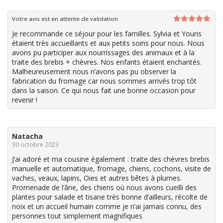
Votre avis est en attente de validation
Note
5
sur
Je recommande ce séjour pour les familles. Sylvia et Youris
5
étaient très accueillants et aux petits soins pour nous. Nous
avons pu participer aux nourrissages des animaux et à la
traite des brebis + chèvres. Nos enfants étaient enchantés.
Malheureusement nous n’avons pas pu observer la
fabrication du fromage car nous sommes arrivés trop tôt
dans la saison. Ce qui nous fait une bonne occasion pour
revenir !
Natacha
30 octobre 2023
J’ai adoré et ma cousine également : traite des chèvres brebis
manuelle et automatique, fromage, chiens, cochons, visite de
vaches, veaux, lapins, Oies et autres bêtes à plumes.
Promenade de l’âne, des chiens où nous avons cueilli des
plantes pour salade et tisane très bonne d’ailleurs, récolte de
noix et un accueil humain comme je n’ai jamais connu, des
personnes tout simplement magnifiques