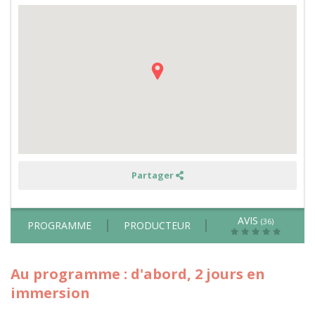
de
fromage,
plantes
sauvages
et
découverte
de
l'astrologie
Partager
AVIS
(36)
PROGRAMME
PRODUCTEUR
Au programme : d'abord, 2 jours en
immersion