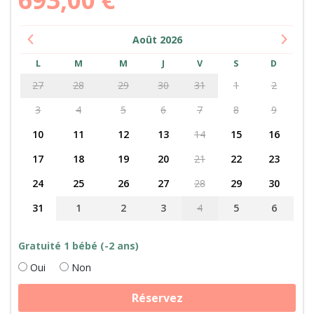
Août
2026
L
M
M
J
V
S
D
27
28
29
30
31
1
2
3
4
5
6
7
8
9
10
11
12
13
14
15
16
17
18
19
20
21
22
23
24
25
26
27
28
29
30
31
1
2
3
4
5
6
Gratuité 1 bébé (-2 ans)
Oui
Non
quantité
Réservez
de
Fabrication