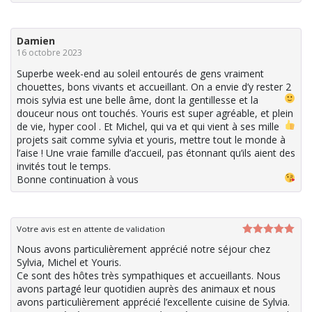
Damien
16 octobre 2023
Superbe week-end au soleil entourés de gens vraiment
chouettes, bons vivants et accueillant. On a envie d’y rester 2
mois
sylvia est une belle âme, dont la gentillesse et la
douceur nous ont touchés. Youris est super agréable, et plein
de vie, hyper cool
. Et Michel, qui va et qui vient à ses mille
projets sait comme sylvia et youris, mettre tout le monde à
l’aise ! Une vraie famille d’accueil, pas étonnant qu’ils aient des
invités tout le temps.
Bonne continuation à vous
Votre avis est en attente de validation
Note
5
sur
Nous avons particulièrement apprécié notre séjour chez
5
Sylvia, Michel et Youris.
Ce sont des hôtes très sympathiques et accueillants. Nous
avons partagé leur quotidien auprès des animaux et nous
avons particulièrement apprécié l’excellente cuisine de Sylvia.