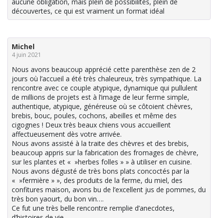
aucune obligation, mais plein de possibilités, plein de
découvertes, ce qui est vraiment un format idéal
Michel
4 juin 2021
Nous avons beaucoup apprécié cette parenthèse zen de 2
jours où l’accueil a été très chaleureux, très sympathique. La
rencontre avec ce couple atypique, dynamique qui pullulent
de millions de projets est à l’image de leur ferme simple,
authentique, atypique, généreuse où se côtoient chèvres,
brebis, bouc, poules, cochons, abeilles et même des
cigognes ! Deux très beaux chiens vous accueillent
affectueusement dès votre arrivée.
Nous avons assisté à la traite des chèvres et des brebis,
beaucoup appris sur la fabrication des fromages de chèvre,
sur les plantes et « »herbes folles » » à utiliser en cuisine.
Nous avons dégusté de très bons plats concoctés par la
« »fermière » », des produits de la ferme, du miel, des
confitures maison, avons bu de l’excellent jus de pommes, du
très bon yaourt, du bon vin….
Ce fut une très belle rencontre remplie d’anecdotes,
d’histoires de vie…..