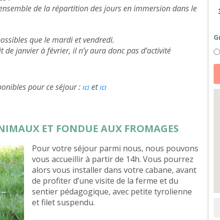
 ensemble de la répartition des jours en immersion dans le
G
 possibles que le mardi et vendredi.
 de janvier à février, il n’y aura donc pas d’activité
qu
d
Fa
onibles pour ce séjour :
et
d
ici
ici
f
d
et
m
in
 ANIMAUX ET FONDUE AUX FROMAGES
-
h
ét
Pour votre séjour parmi nous, nous pouvons
vous accueillir à partir de 14h. Vous pourrez
alors vous installer dans votre cabane, avant
de profiter d’une visite de la ferme et du
sentier pédagogique, avec petite tyrolienne
et filet suspendu.