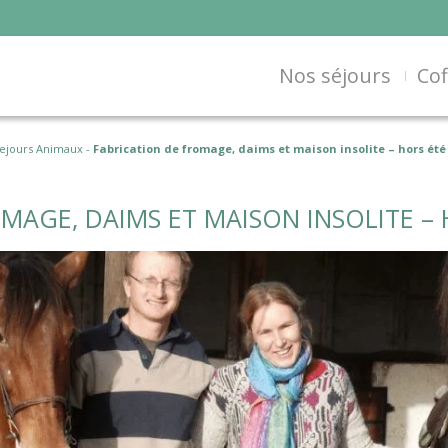
Nos séjours
Cof
ejours Animaux
-
Fabrication de fromage, daims et maison insolite – hors été
MAGE, DAIMS ET MAISON INSOLITE – 