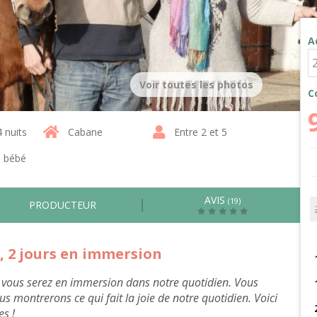
A
Voir toutes les photos
C
4 nuits
Cabane
Entre 2 et 5
1 bébé
AVIS
(19)
PRODUCTEUR
 2 jours en immersion
, vous serez en immersion dans notre quotidien. Vous
s montrerons ce qui fait la joie de notre quotidien. Voici
s !