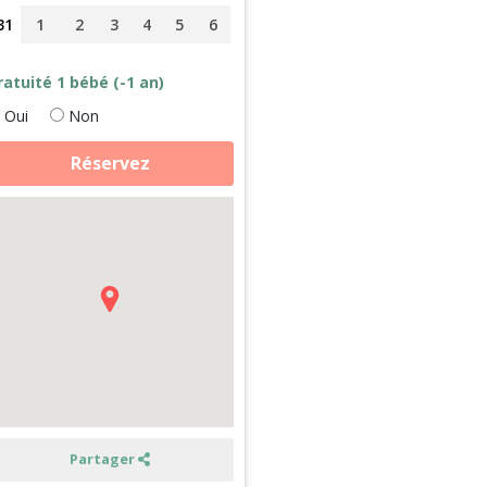
31
1
2
3
4
5
6
ratuité 1 bébé (-1 an)
Oui
Non
antité
Réservez
e
brication
e
romage,
aims
aison
solite
ors
é
Partager