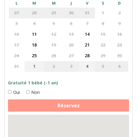
L
M
M
J
V
S
D
27
28
29
30
31
1
2
3
4
5
6
7
8
9
10
11
12
13
14
15
16
17
18
19
20
21
22
23
24
25
26
27
28
29
30
31
1
2
3
4
5
6
Gratuité 1 bébé (-1 an)
Oui
Non
quantité
Réservez
de
Fabrication
de
fromage,
daims
et
maison
insolite