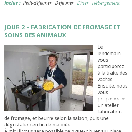
Inclus :
Petit-déjeuner
, Déjeuner
, Dîner
, Hébergement
JOUR 2 – FABRICATION DE FROMAGE ET
SOINS DES ANIMAUX
Le
lendemain,
vous
participerez
à la traite des
vaches.
Ensuite, nous
vous
proposerons
un atelier
fabrication
de fromage, et beurre selon la saison, puis une
dégustation en fin de matinée.
À midi il vous sera possible de pique-niquer sur place