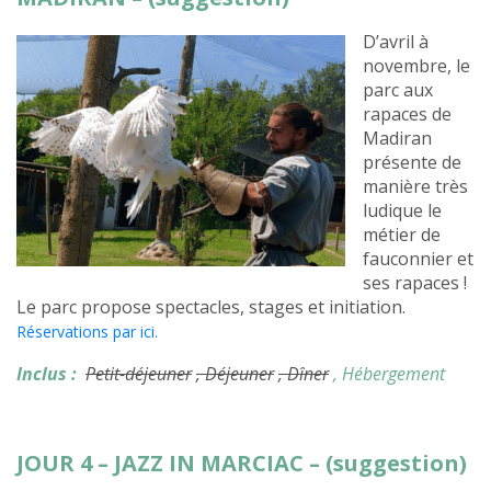
D’avril à
novembre, le
parc aux
rapaces de
Madiran
présente de
manière très
ludique le
métier de
fauconnier et
ses rapaces !
Le parc propose spectacles, stages et initiation.
Réservations par ici.
Inclus :
Petit-déjeuner
, Déjeuner
, Dîner
, Hébergement
JOUR 4 – JAZZ IN MARCIAC – (suggestion)