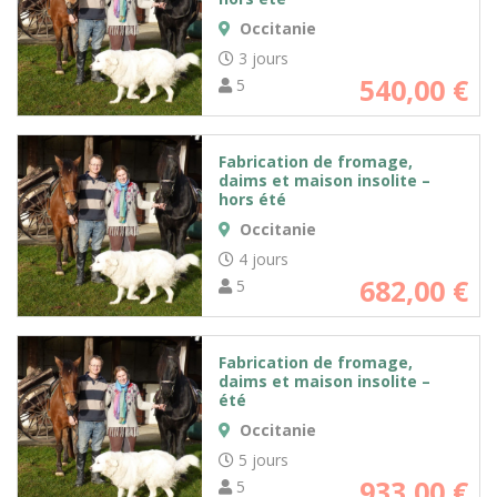
Occitanie
3 jours
540,00
€
5
Fabrication de fromage,
daims et maison insolite –
hors été
Occitanie
4 jours
682,00
€
5
Fabrication de fromage,
daims et maison insolite –
été
Occitanie
5 jours
933,00
€
5