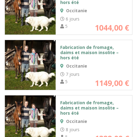
hors été
Occitanie
6 jours
1044,00
€
5
Fabrication de fromage,
daims et maison insolite –
hors été
Occitanie
7 jours
1149,00
€
5
Fabrication de fromage,
daims et maison insolite –
hors été
Occitanie
8 jours
5