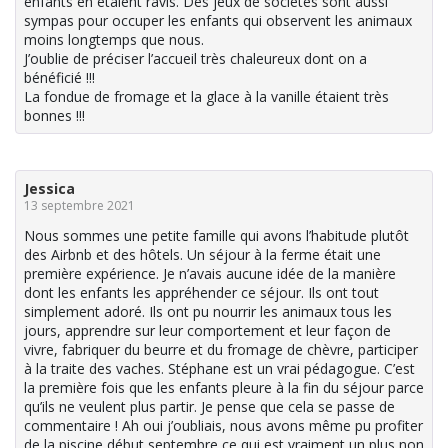
enfants en étaient ravis. Des jeux de sociétés sont aussi
sympas pour occuper les enfants qui observent les animaux
moins longtemps que nous.
J’oublie de préciser l’accueil très chaleureux dont on a
bénéficié !!!
La fondue de fromage et la glace à la vanille étaient très
bonnes !!!
Jessica
13 septembre 2021
Nous sommes une petite famille qui avons l’habitude plutôt
des Airbnb et des hôtels. Un séjour à la ferme était une
première expérience. Je n’avais aucune idée de la manière
dont les enfants les appréhender ce séjour. Ils ont tout
simplement adoré. Ils ont pu nourrir les animaux tous les
jours, apprendre sur leur comportement et leur façon de
vivre, fabriquer du beurre et du fromage de chèvre, participer
à la traite des vaches. Stéphane est un vrai pédagogue. C’est
la première fois que les enfants pleure à la fin du séjour parce
qu’ils ne veulent plus partir. Je pense que cela se passe de
commentaire ! Ah oui j’oubliais, nous avons même pu profiter
de la piscine début septembre ce qui est vraiment un plus non