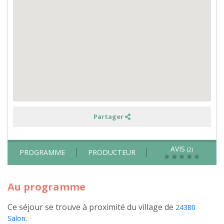
House
:
Soin
des
animaux,
permaculture,
fabrication
de
kéfir
de
fruits,
de
lessive
et
balade
en
forêt
Partager
dans
le
Périgord
AVIS
(2)
PROGRAMME
PRODUCTEUR
Au programme
Ce séjour se trouve à proximité du village de
24380
.
Salon