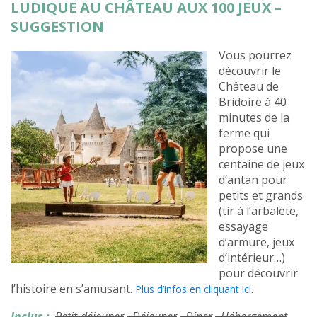
LUDIQUE AU CHÂTEAU AUX 100 JEUX –
SUGGESTION
Vous pourrez
découvrir le
Château de
Bridoire à 40
minutes de la
ferme qui
propose une
centaine de jeux
d’antan pour
petits et grands
(tir à l’arbalète,
essayage
d’armure, jeux
d’intérieur…)
pour découvrir
l’histoire en s’amusant.
.
Plus d’infos en cliquant ici
Inclus :
Petit-déjeuner
, Déjeuner
, Dîner
, Hébergement