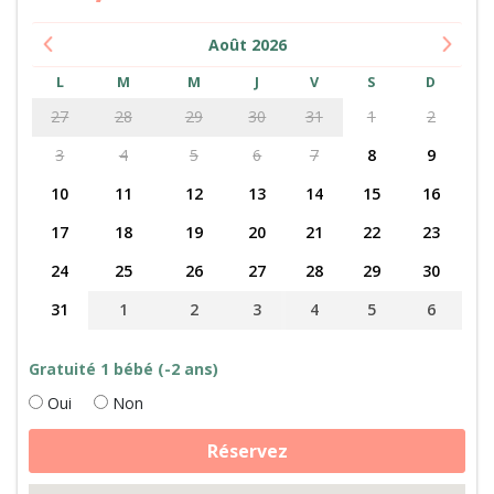
Août
2026
L
M
M
J
V
S
D
27
28
29
30
31
1
2
3
4
5
6
7
8
9
10
11
12
13
14
15
16
17
18
19
20
21
22
23
24
25
26
27
28
29
30
31
1
2
3
4
5
6
Gratuité 1 bébé (-2 ans)
Oui
Non
quantité
Réservez
de
En
Tiny