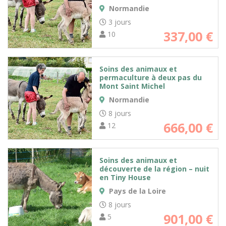
Normandie
3 jours
337,00
€
10
Soins des animaux et
permaculture à deux pas du
Mont Saint Michel
Normandie
8 jours
666,00
€
12
Soins des animaux et
découverte de la région – nuit
en Tiny House
Pays de la Loire
8 jours
901,00
€
5