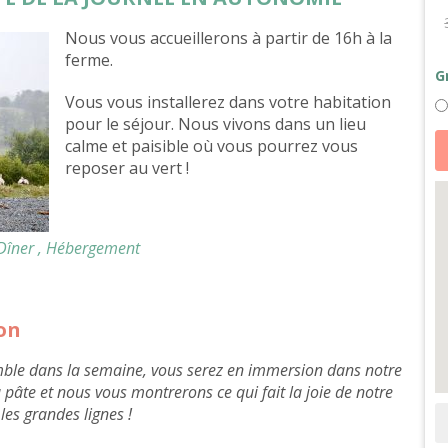
Nous vous accueillerons à partir de 16h à la
ferme.
G
Vous vous installerez dans votre habitation
pour le séjour. Nous vivons dans un lieu
qu
calme et paisible où vous pourrez vous
d
Al
reposer au vert !
c
et
d
d
la
 Dîner
, Hébergement
N
ion
emble dans la semaine, vous serez en immersion dans notre
 pâte et nous vous montrerons ce qui fait la joie de notre
es grandes lignes !