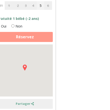
31
1
2
3
4
5
6
ratuité 1 bébé (-2 ans)
Oui
Non
antité
Réservez
e
pagas,
hèvres
écouverte
e
ormandie
Partager