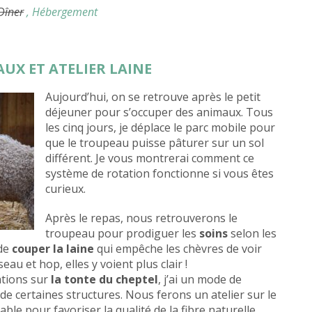
 Dîner
, Hébergement
AUX ET ATELIER LAINE
Aujourd’hui, on se retrouve après le petit
déjeuner pour s’occuper des animaux. Tous
les cinq jours, je déplace le parc mobile pour
que le troupeau puisse pâturer sur un sol
différent. Je vous montrerai comment ce
système de rotation fonctionne si vous êtes
curieux.
Après le repas, nous retrouverons le
troupeau pour prodiguer les
soins
selon les
 de
couper la laine
qui empêche les chèvres de voir
eau et hop, elles y voient plus clair !
ations sur
la tonte du cheptel
, j’ai un mode de
e certaines structures. Nous ferons un atelier sur le
able pour favoriser la qualité de la fibre naturelle