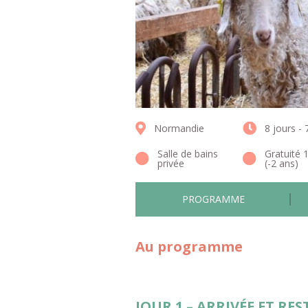
Normandie
8 jours - 
Salle de bains
Gratuité 
privée
(-2 ans)
PROGRAMME
Au programme
JOUR 1 – ARRIVÉE ET RE