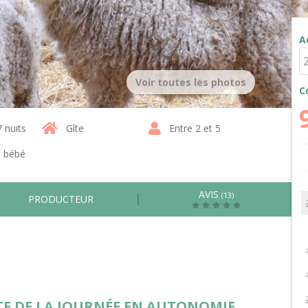
A
Voir toutes les photos
C
7 nuits
Gîte
Entre 2 et 5
1 bébé
AVIS
(13)
PRODUCTEUR
STE DE LA JOURNÉE EN AUTONOMIE