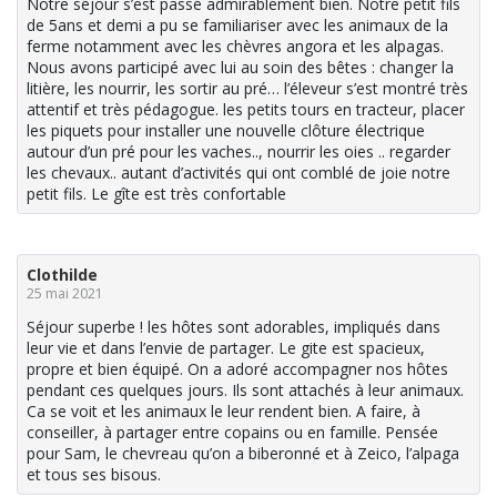
Notre séjour s’est passé admirablement bien. Notre petit fils
de 5ans et demi a pu se familiariser avec les animaux de la
ferme notamment avec les chèvres angora et les alpagas.
Nous avons participé avec lui au soin des bêtes : changer la
litière, les nourrir, les sortir au pré… l’éleveur s’est montré très
attentif et très pédagogue. les petits tours en tracteur, placer
les piquets pour installer une nouvelle clôture électrique
autour d’un pré pour les vaches.., nourrir les oies .. regarder
les chevaux.. autant d’activités qui ont comblé de joie notre
petit fils. Le gîte est très confortable
Clothilde
25 mai 2021
Séjour superbe ! les hôtes sont adorables, impliqués dans
leur vie et dans l’envie de partager. Le gite est spacieux,
propre et bien équipé. On a adoré accompagner nos hôtes
pendant ces quelques jours. Ils sont attachés à leur animaux.
Ca se voit et les animaux le leur rendent bien. A faire, à
conseiller, à partager entre copains ou en famille. Pensée
pour Sam, le chevreau qu’on a biberonné et à Zeico, l’alpaga
et tous ses bisous.