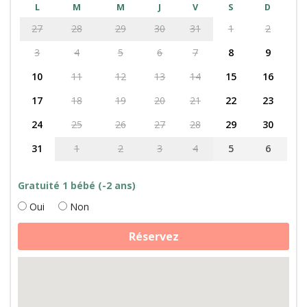
L
M
M
J
V
S
D
27
28
29
30
31
1
2
3
4
5
6
7
8
9
10
11
12
13
14
15
16
17
18
19
20
21
22
23
24
25
26
27
28
29
30
31
1
2
3
4
5
6
Gratuité 1 bébé (-2 ans)
Oui
Non
quantité
Réservez
de
Alpagas,
chèvres
et
découverte
de
la
Normandie