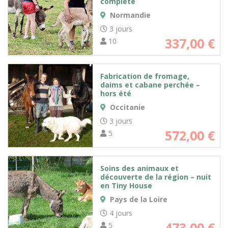
complète
Normandie
3 jours
337,00
€
10
Fabrication de fromage,
daims et cabane perchée –
hors été
Occitanie
3 jours
572,00
€
5
Soins des animaux et
découverte de la région – nuit
en Tiny House
Pays de la Loire
4 jours
473,00
€
5