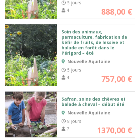
5 jours
888,00
€
4
Soin des animaux,
permaculture, fabrication de
kéfir de fruits, de lessive et
balade en forêt dans le
Périgord – été
Nouvelle Aquitaine
5 jours
757,00
€
4
Safran, soins des chèvres et
balade à cheval – début été
Nouvelle Aquitaine
8 jours
1370,00
€
7