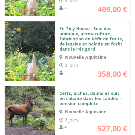
3 jours
469,00
€
4
En Tiny House : Soin des
animaux, permaculture,
fabrication de kéfir de fruits,
de lessive et balade en forêt
dans le Périgord
Nouvelle Aquitaine
3 jours
358,00
€
4
Cerfs, biches, daims et nuit
en cabane dans les Landes –
pension complète
Nouvelle Aquitaine
3 jours
527,00
€
4