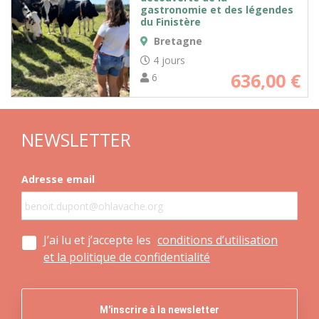
gastronomie et des légendes
du Finistère
Bretagne
4 jours
636,00
€
6
NEWSLETTER
Adresse email
J’ai lu et j’accepte les
conditions d’utilisation
et la politique de confidentialité