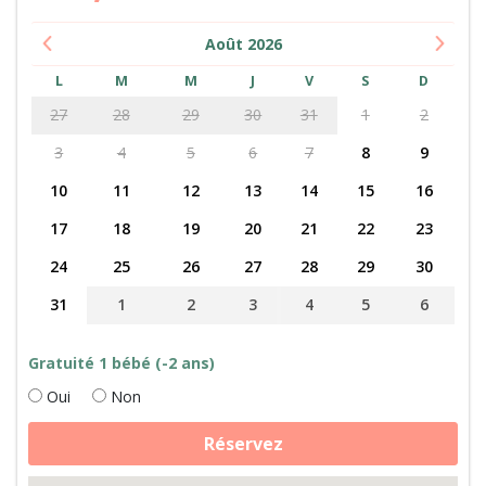
Août
2026
L
M
M
J
V
S
D
27
28
29
30
31
1
2
3
4
5
6
7
8
9
10
11
12
13
14
15
16
17
18
19
20
21
22
23
24
25
26
27
28
29
30
31
1
2
3
4
5
6
Gratuité 1 bébé (-2 ans)
Oui
Non
quantité
Réservez
de
Rencontre
des