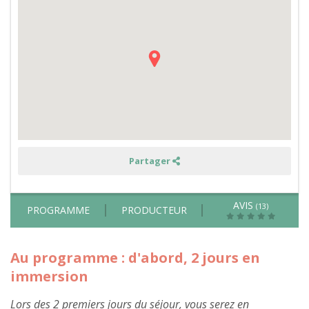
vaches
Aubrac,
des
chevaux
de
trait
bretons
et
des
Côtes-
d'Armor
-
gîte
thème
cheval
Partager
AVIS
(13)
PROGRAMME
PRODUCTEUR
Au programme : d'abord, 2 jours en
immersion
Lors des 2 premiers jours du séjour, vous serez en