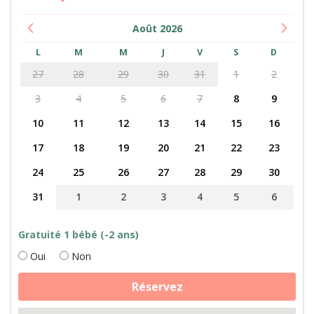
Août
2026
L
M
M
J
V
S
D
27
28
29
30
31
1
2
3
4
5
6
7
8
9
10
11
12
13
14
15
16
17
18
19
20
21
22
23
24
25
26
27
28
29
30
31
1
2
3
4
5
6
Gratuité 1 bébé (-2 ans)
Oui
Non
quantité
Réservez
de
Rencontre
des