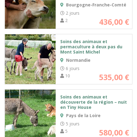
Bourgogne-Franche-Comté
2 jours
436,00
€
2
Soins des animaux et
permaculture à deux pas du
Mont Saint Michel
Normandie
6 jours
535,00
€
10
Soins des animaux et
découverte de la région – nuit
en Tiny House
Pays de la Loire
5 jours
580,00
€
5