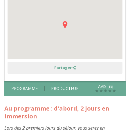
vaches
Aubrac,
des
chevaux
de
trait
bretons
et
des
Côtes-
d'Armor
-
gîte
thème
cheval
Partager
AVIS
(13)
PROGRAMME
PRODUCTEUR
Au programme : d'abord, 2 jours en
immersion
Lors des 2 premiers jours du séjour, vous serez en