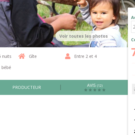
A
Voir toutes les photos
C
5 nuits
Gîte
Entre 2 et 4
1 bébé
AVIS
(12)
PRODUCTEUR