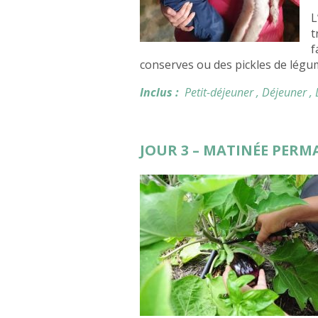
L
t
f
conserves ou des pickles de légum
Inclus :
Petit-déjeuner
, Déjeuner
,
JOUR 3 – MATINÉE PER