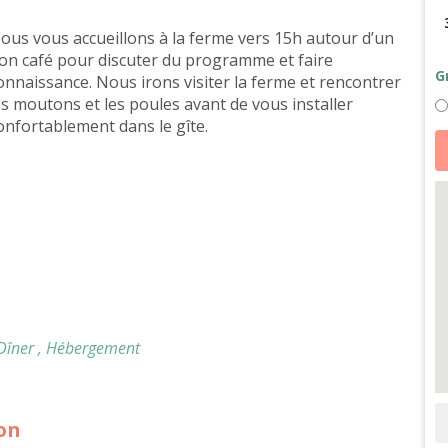
ous vous accueillons à la ferme vers 15h autour d’un
on café pour discuter du programme et faire
G
onnaissance. Nous irons visiter la ferme et rencontrer
es moutons et les poules avant de vous installer
onfortablement dans le gîte.
qu
d
Pe
cu
s
et
so
d
a
e
N
 Dîner
, Hébergement
ion