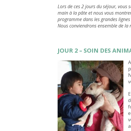
Lors de ces 2 jours du séjour, vous
main à la pâte et nous vous montreron
programme dans les grandes lignes 
Nous conviendrons ensemble de la ré
JOUR 2 – SOIN DES ANI
A
p
N
v
E
d
f
e
v
a