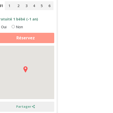
31
1
2
3
4
5
6
ratuité 1 bébé (-1 an)
Oui
Non
antité
Réservez
e
rmaculture,
eillette
auvage
ins
es
nimaux
n
ormandie
Partager