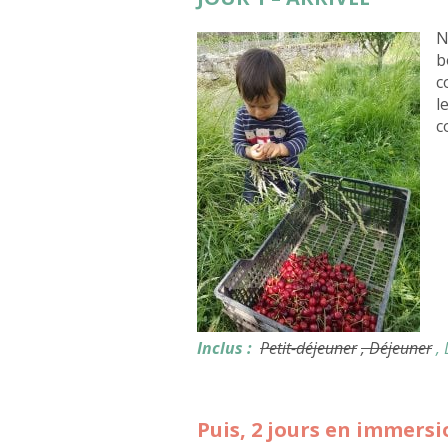
N
b
c
l
c
Inclus :
Petit-déjeuner
, Déjeuner
,
Puis, 2 jours en immers