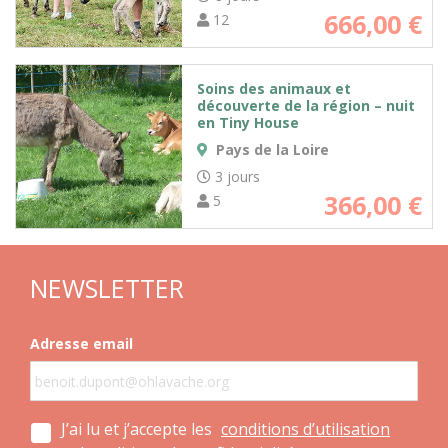
666,00
€
12
Soins des animaux et
découverte de la région – nuit
en Tiny House
Pays de la Loire
3 jours
366,00
€
5
NEWSLETTER
Adresse email
J’ai lu et j’accepte les
conditions d’utilisation