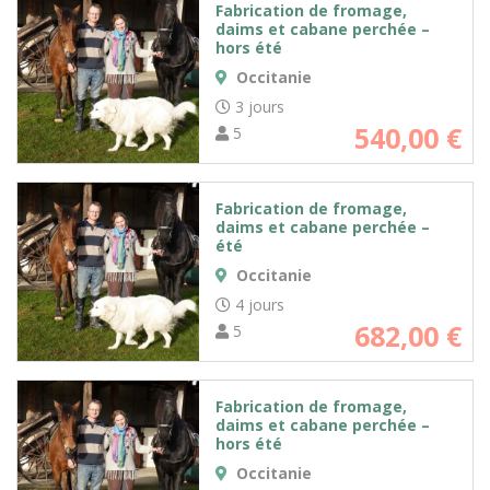
Fabrication de fromage,
daims et cabane perchée –
hors été
Occitanie
3 jours
540,00
€
5
Fabrication de fromage,
daims et cabane perchée –
été
Occitanie
4 jours
682,00
€
5
Fabrication de fromage,
daims et cabane perchée –
hors été
Occitanie