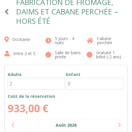
FABRICATION DE FROMAGE,
DAIMS ET CABANE PERCHÉE –
HORS ÉTÉ
5 jours - 4
Cabane
Occitanie
nuits
perchée
Salle de bains
Gratuité 1
Entre 2 et 5
privée
bébé (-2 ans)
Adulte
Enfant
Coût de la réservation
933,00
€
Août
2026