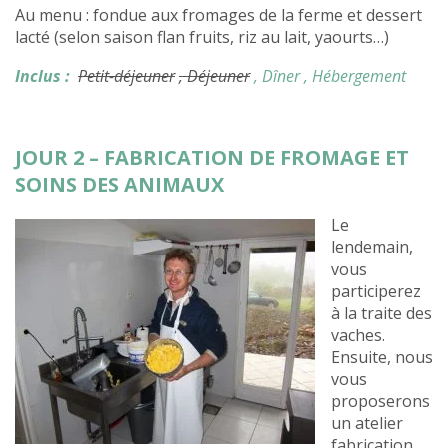
Au menu : fondue aux fromages de la ferme et dessert
lacté (selon saison flan fruits, riz au lait, yaourts…)
Inclus :
Petit-déjeuner
, Déjeuner
, Dîner
, Hébergement
JOUR 2 – FABRICATION DE FROMAGE ET
SOINS DES ANIMAUX
Le
lendemain,
vous
participerez
à la traite des
vaches.
Ensuite, nous
vous
proposerons
un atelier
fabrication