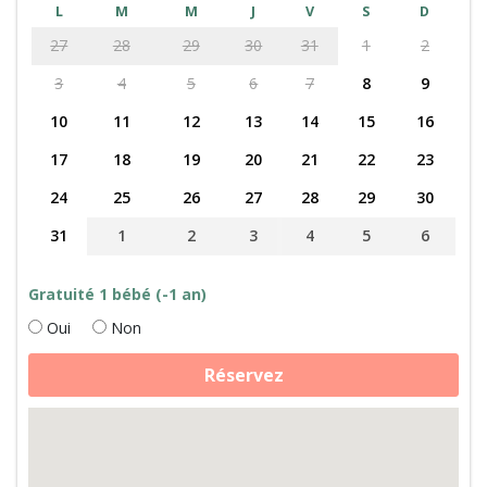
L
M
M
J
V
S
D
27
28
29
30
31
1
2
3
4
5
6
7
8
9
10
11
12
13
14
15
16
17
18
19
20
21
22
23
24
25
26
27
28
29
30
31
1
2
3
4
5
6
Gratuité 1 bébé (-1 an)
Oui
Non
quantité
Réservez
de
Fabrication
de
fromage,
daims
et
cabane
perchée