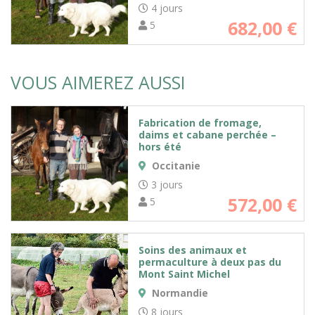
4 jours
682,00
€
5
VOUS AIMEREZ AUSSI
Fabrication de fromage,
daims et cabane perchée –
hors été
Occitanie
3 jours
572,00
€
5
Soins des animaux et
permaculture à deux pas du
Mont Saint Michel
Normandie
8 jours