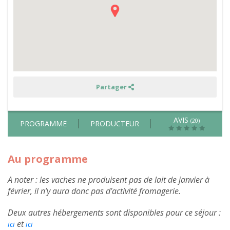
-
hors
été
Partager
AVIS
(20)
PROGRAMME
PRODUCTEUR
Au programme
A noter :
les vaches ne produisent pas de lait de janvier à
février, il n’y aura donc pas d’activité fromagerie.
Deux autres hébergements sont disponibles pour ce séjour :
et
ici
ici