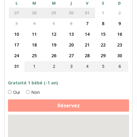
L
M
M
J
V
S
D
27
28
29
30
31
1
2
3
4
5
6
7
8
9
10
11
12
13
14
15
16
17
18
19
20
21
22
23
24
25
26
27
28
29
30
31
1
2
3
4
5
6
Gratuité 1 bébé (-1 an)
Oui
Non
quantité
Réservez
de
Fabrication
de
fromage,
daims
et
cabane
perchée