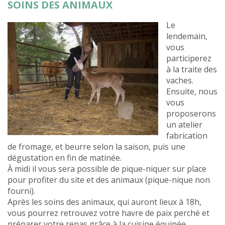
SOINS DES ANIMAUX
Le
lendemain,
vous
participerez
à la traite des
vaches.
Ensuite, nous
vous
proposerons
un atelier
fabrication
de fromage, et beurre selon la saison, puis une
dégustation en fin de matinée.
À midi il vous sera possible de pique-niquer sur place
pour profiter du site et des animaux (pique-nique non
fourni).
Après les soins des animaux, qui auront lieux à 18h,
vous pourrez retrouvez votre havre de paix perché et
préparer votre repas grâce à la cuisine équipée.