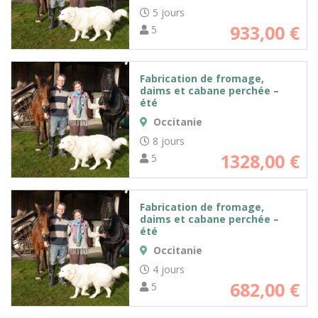
5 jours
933,00
€
5
Fabrication de fromage,
daims et cabane perchée –
été
Occitanie
8 jours
1328,00
€
5
Fabrication de fromage,
daims et cabane perchée –
été
Occitanie
4 jours
682,00
€
5