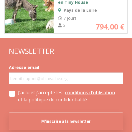
en Tiny House
Pays de la Loire
7 jours
794,00
€
5
NEWSLETTER
Adresse email
J’ai lu et j’accepte les
conditions d’utilisation
et la politique de confidentialité