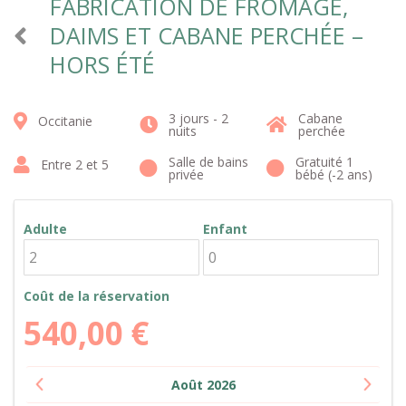
FABRICATION DE FROMAGE,
DAIMS ET CABANE PERCHÉE –
HORS ÉTÉ
3 jours - 2
Cabane
Occitanie
nuits
perchée
Salle de bains
Gratuité 1
Entre 2 et 5
privée
bébé (-2 ans)
Adulte
Enfant
Coût de la réservation
540,00
€
Août
2026