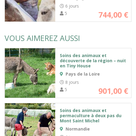
6 jours
744,00
€
5
VOUS AIMEREZ AUSSI
Soins des animaux et
découverte de la région – nuit
en Tiny House
Pays de la Loire
8 jours
901,00
€
5
Soins des animaux et
permaculture à deux pas du
Mont Saint Michel
Normandie