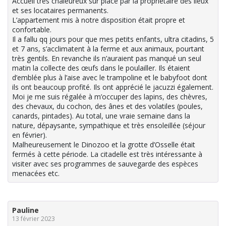
Accueil très chaleureux sur place par la propriétaire des lieux
et ses locataires permanents.
L’appartement mis à notre disposition était propre et
confortable.
Il a fallu qq jours pour que mes petits enfants, ultra citadins, 5
et 7 ans, s’acclimatent à la ferme et aux animaux, pourtant
très gentils. En revanche ils n’auraient pas manqué un seul
matin la collecte des œufs dans le poulailler. Ils étaient
d’emblée plus à l’aise avec le trampoline et le babyfoot dont
ils ont beaucoup profité. Ils ont apprécié le jacuzzi également.
Moi je me suis régalée à m’occuper des lapins, des chèvres,
des chevaux, du cochon, des ânes et des volatiles (poules,
canards, pintades). Au total, une vraie semaine dans la
nature, dépaysante, sympathique et très ensoleillée (séjour
en février).
Malheureusement le Dinozoo et la grotte d’Osselle était
fermés à cette période. La citadelle est très intéressante à
visiter avec ses programmes de sauvegarde des espèces
menacées etc.
Pauline
13 février 2023