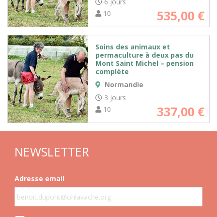
6 jours
535,00
€
10
Soins des animaux et
permaculture à deux pas du
Mont Saint Michel – pension
complète
Normandie
3 jours
337,00
€
10
NEWSLETTER
Adresse email