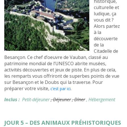
historique,
culturelle et
ludique, ça
vous dit ?
Alors partez
à la
découverte
de la
Citadelle de
Besançon. Ce chef d’oeuvre de Vauban, classé au
patrimoine mondial de l’UNESCO abrite musées,
activités découvertes et jeux de piste. En plus de cela,
les remparts vous offriront de superbes points de vue
sur Besançon et le Doubs qui la traverse. Pour
préparer votre visite,
.
c’est par ici
Inclus :
Petit-déjeuner
, Déjeuner
, Dîner
, Hébergement
JOUR 5 – DES ANIMAUX PRÉHISTORIQUES