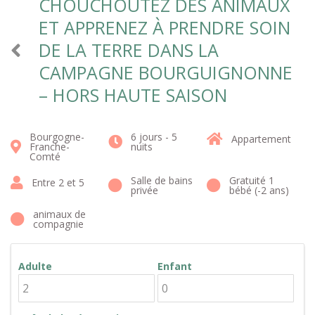
CHOUCHOUTEZ DES ANIMAUX
ET APPRENEZ À PRENDRE SOIN
DE LA TERRE DANS LA
CAMPAGNE BOURGUIGNONNE
– HORS HAUTE SAISON
Bourgogne-
6 jours - 5
Appartement
Franche-
nuits
Comté
Salle de bains
Gratuité 1
Entre 2 et 5
privée
bébé (-2 ans)
animaux de
compagnie
Adulte
Enfant