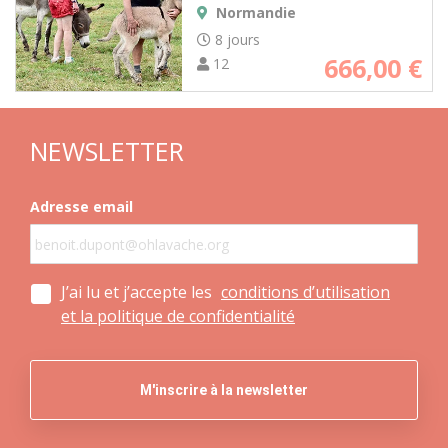
Normandie
8 jours
666,00
€
12
NEWSLETTER
Adresse email
J’ai lu et j’accepte les
conditions d’utilisation
et la politique de confidentialité