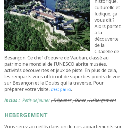
historique,
culturelle et
ludique, ça
vous dit ?
Alors partez
à la
découverte
de la
Citadelle de
Besançon. Ce chef d’oeuvre de Vauban, classé au
patrimoine mondial de l’UNESCO abrite musées,
activités découvertes et jeux de piste. En plus de cela,
les remparts vous offriront de superbes points de vue
sur Besançon et le Doubs qui la traverse. Pour
préparer votre visite,
.
c’est par ici
Inclus :
Petit-déjeuner
, Déjeuner
, Dîner
, Hébergement
HEBERGEMENT
Vous serez accueillis dans un de nos appartements sur