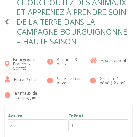
CHOUCHOUTEZ DES ANIMAUX
ET APPRENEZ À PRENDRE SOIN
DE LA TERRE DANS LA
CAMPAGNE BOURGUIGNONNE
– HAUTE SAISON
Bourgogne-
4 jours - 3
Appartement
Franche-
nuits
Comté
Salle de bains
Gratuité 1
Entre 2 et 5
privée
bébé (-2 ans)
animaux de
compagnie
Adulte
Enfant