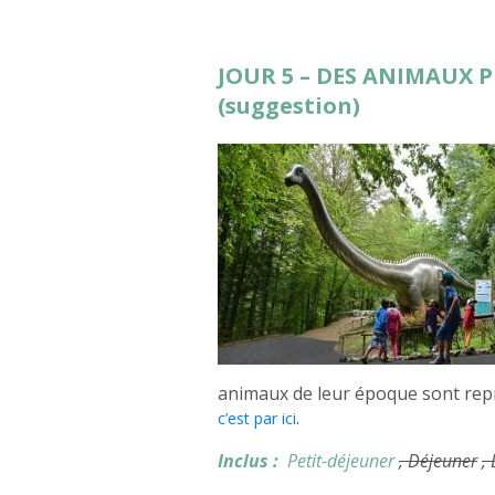
JOUR 5 – DES ANIMAUX 
(suggestion)
animaux de leur époque sont repr
.
c’est par ici
Inclus :
Petit-déjeuner
, Déjeuner
,