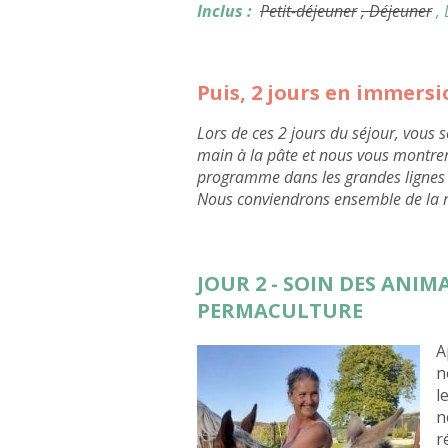
Inclus :
Petit-déjeuner
, Déjeuner
,
Puis, 2 jours en immers
Lors de ces 2 jours du séjour, vous
main à la pâte et nous vous montreron
programme dans les grandes lignes 
Nous conviendrons ensemble de la ré
JOUR 2 - SOIN DES ANIM
PERMACULTURE
A
n
l
n
r