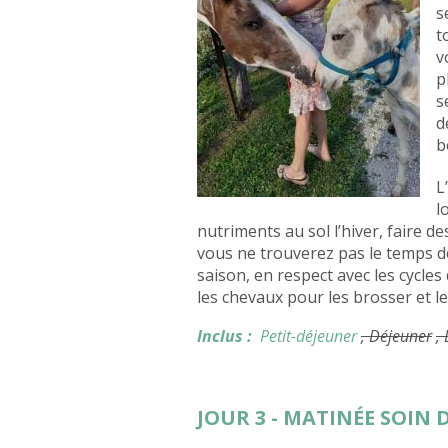
s
t
v
p
s
d
b
L
l
nutriments au sol l’hiver, faire d
vous ne trouverez pas le temps d
saison, en respect avec les cycles
les chevaux pour les brosser et l
Inclus :
Petit-déjeuner
, Déjeuner
,
JOUR 3 - MATINÉE SOIN