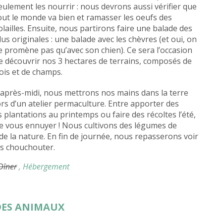
eulement les nourrir : nous devrons aussi vérifier que
out le monde va bien et ramasser les oeufs des
olailles. Ensuite, nous partirons faire une balade des
lus originales : une balade avec les chèvres (et oui, on
e promène pas qu’avec son chien). Ce sera l’occasion
e découvrir nos 3 hectares de terrains, composés de
ois et de champs.
’après-midi, nous mettrons nos mains dans la terre
ors d’un atelier permaculture. Entre apporter des
es plantations au printemps ou faire des récoltes l’été,
e vous ennuyer ! Nous cultivons des légumes de
 de la nature. En fin de journée, nous repasserons voir
es chouchouter.
 Dîner
, Hébergement
 DES ANIMAUX