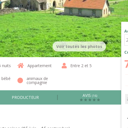
A
Voir toutes les photos
C
5 nuits
Appartement
Entre 2 et 5
1 bébé
animaux de
compagnie
AVIS
(16)
PRODUCTEUR