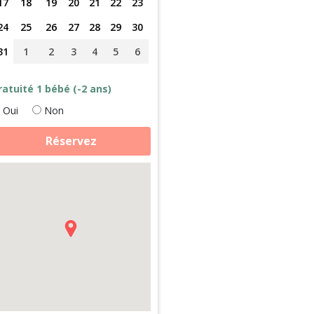
17
18
19
20
21
22
23
24
25
26
27
28
29
30
31
1
2
3
4
5
6
ratuité 1 bébé (-2 ans)
Oui
Non
antité
Réservez
e
houchoutez
es
nimaux
pprenez
rendre
in
e
rre
ans
ampagne
ourguignonne
aute