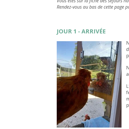
Vous êtes sur la fiche des séjours h
Rendez-vous au bas de cette page po
JOUR 1 - ARRIVÉE
N
d
p
N
a
L
f
m
p