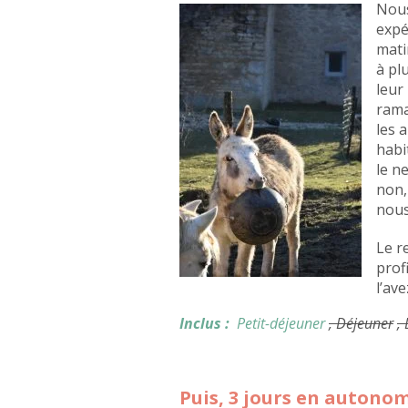
Nous
expé
mati
à pl
leur
rama
les 
habi
le n
non,
nous
Le r
prof
l’ave
Inclus :
Petit-déjeuner
, Déjeuner
,
Puis, 3 jours en autono