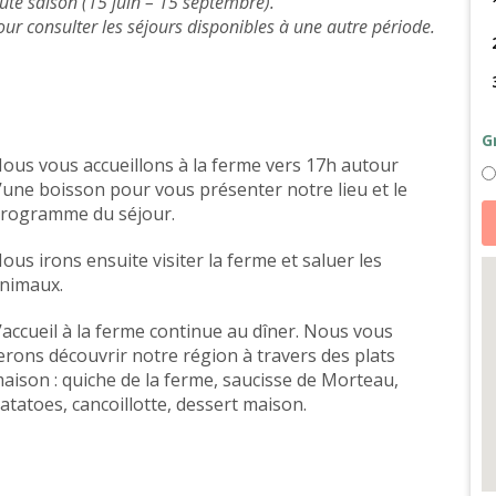
aute saison (15 juin – 15 septembre).
ur consulter les séjours disponibles à une autre période.
G
ous vous accueillons à la ferme vers 17h autour
’une boisson pour vous présenter notre lieu et le
qu
rogramme du séjour.
d
C
d
ous irons ensuite visiter la ferme et saluer les
a
nimaux.
et
a
à
’accueil à la ferme continue au dîner. Nous vous
p
so
erons découvrir notre région à travers des plats
d
la
aison : quiche de la ferme, saucisse de Morteau,
te
atatoes, cancoillotte, dessert maison.
d
la
c
b
-
h