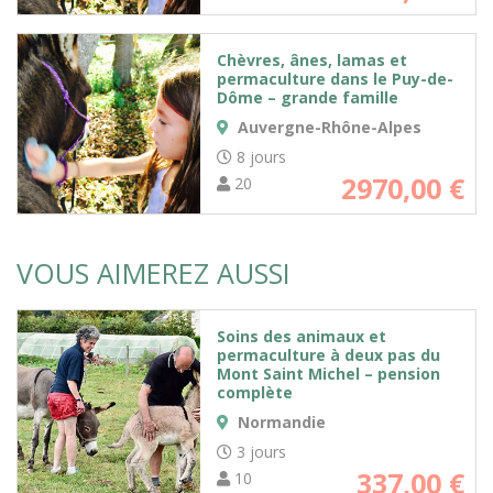
Chèvres, ânes, lamas et
permaculture dans le Puy-de-
Dôme – grande famille
Auvergne-Rhône-Alpes
8 jours
2970,00
€
20
VOUS AIMEREZ AUSSI
Soins des animaux et
permaculture à deux pas du
Mont Saint Michel – pension
complète
Normandie
3 jours
337,00
€
10