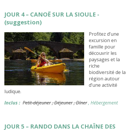
JOUR 4 – CANOË SUR LA SIOULE -
(suggestion)
Profitez d’une
excursion en
famille pour
découvrir les
paysages et la
riche
biodiversité de la
région autour
d’une activité
ludique.
Inclus :
Petit-déjeuner
, Déjeuner
, Dîner
, Hébergement
JOUR 5 – RANDO DANS LA CHAÎNE DES