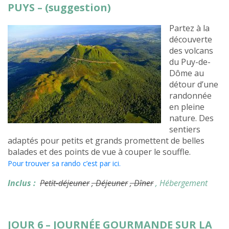
PUYS – (suggestion)
Partez à la
découverte
des volcans
du Puy-de-
Dôme au
détour d’une
randonnée
en pleine
nature. Des
sentiers
adaptés pour petits et grands promettent de belles
balades et des points de vue à couper le souffle.
Pour trouver sa rando c’est par ici.
Inclus :
Petit-déjeuner
, Déjeuner
, Dîner
, Hébergement
JOUR 6 – JOURNÉE GOURMANDE SUR LA