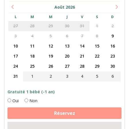
Août
2026
L
M
M
J
V
S
D
27
28
29
30
31
1
2
3
4
5
6
7
8
9
10
11
12
13
14
15
16
17
18
19
20
21
22
23
24
25
26
27
28
29
30
31
1
2
3
4
5
6
Gratuité 1 bébé (-1 an)
Oui
Non
quantité
Réservez
de
Chèvres,
ânes,
lamas