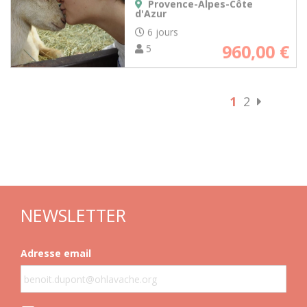
Provence-Alpes-Côte
d'Azur
6 jours
960,00
€
5
1
2
NEWSLETTER
Adresse email