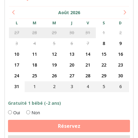
Août
2026
L
M
M
J
V
S
D
27
28
29
30
31
1
2
3
4
5
6
7
8
9
10
11
12
13
14
15
16
17
18
19
20
21
22
23
24
25
26
27
28
29
30
31
1
2
3
4
5
6
Gratuité 1 bébé (-2 ans)
Oui
Non
quantité
Réservez
de
Découvrez
la