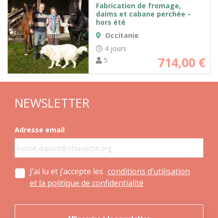
Fabrication de fromage,
daims et cabane perchée –
hors été
Occitanie
4 jours
714,00
€
5
NEWSLETTER
Adresse email
J’ai lu et j’accepte les
conditions d’utilisation
et la politique de confidentialité