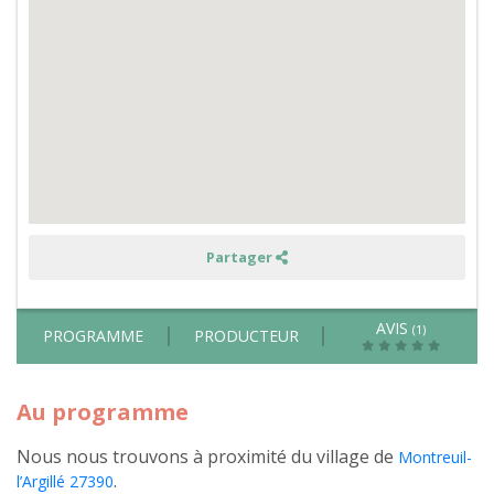
sobriété
avec
des
ateliers
permaculture,
créations
manuelles
et
balades
en
pleine
nature
-
pension
complète
Partager
AVIS
(1)
PROGRAMME
PRODUCTEUR
Au programme
Nous nous trouvons à proximité du village de
Montreuil-
.
l’Argillé 27390