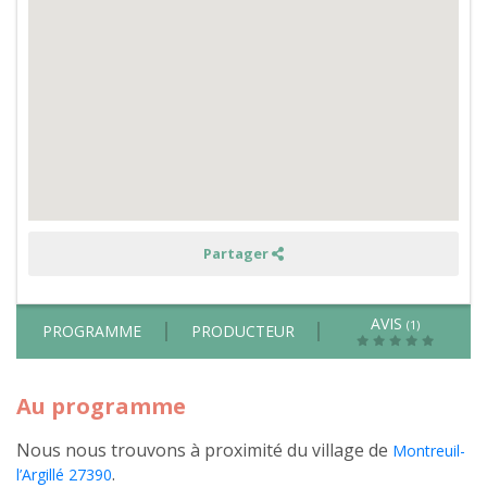
sobriété
avec
des
ateliers
permaculture,
créations
manuelles
et
balades
en
pleine
nature
-
pension
complète
Partager
AVIS
(1)
PROGRAMME
PRODUCTEUR
Au programme
Nous nous trouvons à proximité du village de
Montreuil-
.
l’Argillé 27390