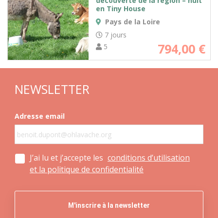
découverte de la région – nuit
en Tiny House
Pays de la Loire
7 jours
794,00
€
5
NEWSLETTER
Adresse email
J’ai lu et j’accepte les
conditions d’utilisation
et la politique de confidentialité