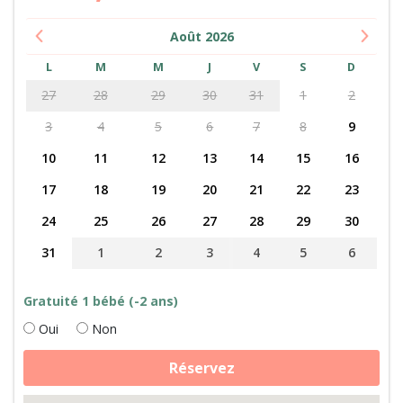
Août
2026
L
M
M
J
V
S
D
27
28
29
30
31
1
2
3
4
5
6
7
8
9
10
11
12
13
14
15
16
17
18
19
20
21
22
23
24
25
26
27
28
29
30
31
1
2
3
4
5
6
Gratuité 1 bébé (-2 ans)
Oui
Non
quantité
Réservez
de
Découvrez
la