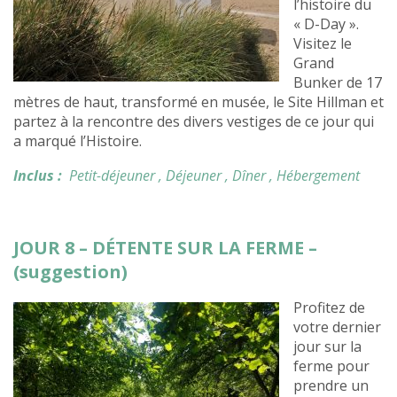
l’histoire du
« D-Day ».
Visitez le
Grand
Bunker de 17
mètres de haut, transformé en musée, le Site Hillman et
partez à la rencontre des divers vestiges de ce jour qui
a marqué l’Histoire.
Inclus :
Petit-déjeuner
, Déjeuner
, Dîner
, Hébergement
JOUR 8 – DÉTENTE SUR LA FERME –
(suggestion)
Profitez de
votre dernier
jour sur la
ferme pour
prendre un