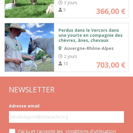
3 jours
366,00
€
5
Perdus dans le Vercors dans
une yourte en compagnie des
chèvres, ânes, chevaux
Auvergne-Rhône-Alpes
2 jours
703,00
€
10
NEWSLETTER
Adresse email
J’ai lu et j’accepte les
conditions d’utilisation