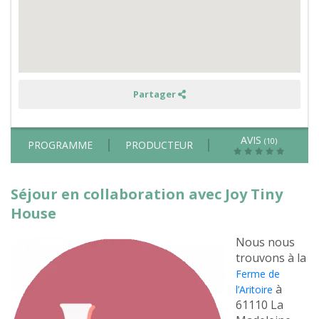
à
moins
de
2h
de
Paris
Partager
AVIS
(10)
PROGRAMME
PRODUCTEUR
Séjour en collaboration avec Joy Tiny
House
Nous nous
trouvons à la
Ferme de
à
l’Aritoire
61110 La