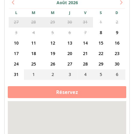
Août
2026
L
M
M
J
V
S
D
27
28
29
30
31
1
2
3
4
5
6
7
8
9
10
11
12
13
14
15
16
17
18
19
20
21
22
23
24
25
26
27
28
29
30
31
1
2
3
4
5
6
quantité
Réservez
de
Tiny
House,
chèvres
angoras
et
produits
locaux
dans
le
Perche