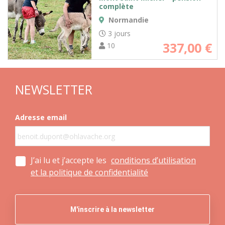
complète
Normandie
3 jours
337,00
€
10
NEWSLETTER
Adresse email
J’ai lu et j’accepte les
conditions d’utilisation
et la politique de confidentialité