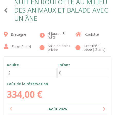
NUIT EN ROULOTTE AU MILIEU
DES ANIMAUX ET BALADE AVEC
UN ÂNE
4 jours - 3
Bretagne
Roulotte
nuits
Salle de bains
Gratuité 1
Entre 2 et 4
privée
bébé (-2 ans)
Adulte
Enfant
Coût de la réservation
334,00
€
Août
2026