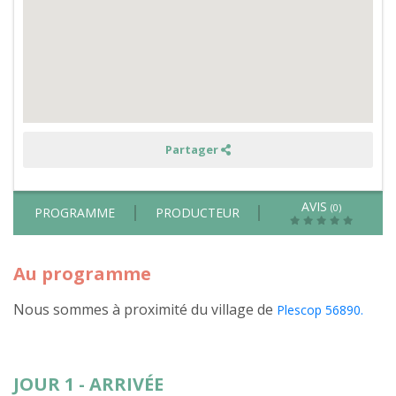
et
balade
avec
un
âne
Partager
AVIS
(0)
PROGRAMME
PRODUCTEUR
Au programme
Nous sommes à proximité du village de
Plescop 56890.
JOUR 1 - ARRIVÉE