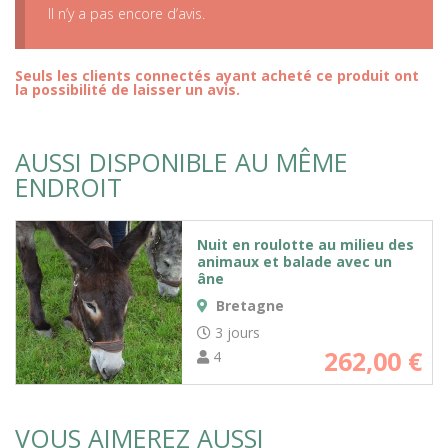
Il n’y a pas encore d’avis.
Seuls les clients connectés ayant acheté ce produit ont
la possibilité de laisser un avis.
AUSSI DISPONIBLE AU MÊME
ENDROIT
Nuit en roulotte au milieu des
animaux et balade avec un
âne
Bretagne
3 jours
262,00
€
4
VOUS AIMEREZ AUSSI