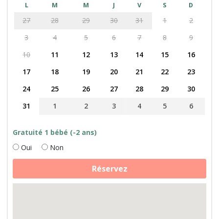
L
M
M
J
V
S
D
27
28
29
30
31
1
2
3
4
5
6
7
8
9
10
11
12
13
14
15
16
17
18
19
20
21
22
23
24
25
26
27
28
29
30
31
1
2
3
4
5
6
Gratuité 1 bébé (-2 ans)
Oui
Non
quantité
Réservez
de
Nuit
en
roulotte
au
milieu
des
animaux