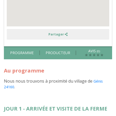
animaux,
équitation
et
travaux
de
la
ferme
dans
un
Partager
ranch
AVIS
(0)
PROGRAMME
PRODUCTEUR
Au programme
Nous nous trouvons à proximité du village de
Génis
.
24160
JOUR 1 - ARRIVÉE ET VISITE DE LA FERME