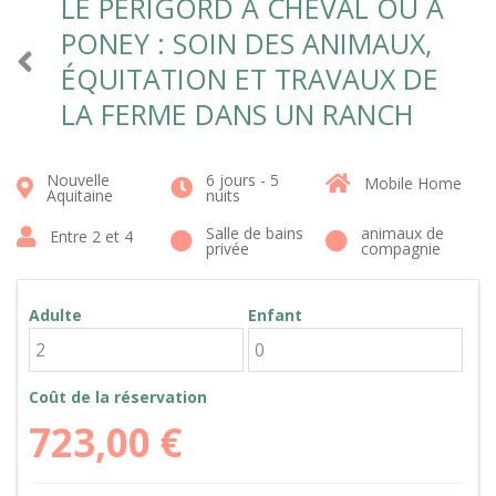
LE PÉRIGORD À CHEVAL OU À
PONEY : SOIN DES ANIMAUX,
ÉQUITATION ET TRAVAUX DE
LA FERME DANS UN RANCH
Nouvelle
6 jours - 5
Mobile Home
Aquitaine
nuits
Salle de bains
animaux de
Entre 2 et 4
privée
compagnie
Adulte
Enfant
Coût de la réservation
723,00
€