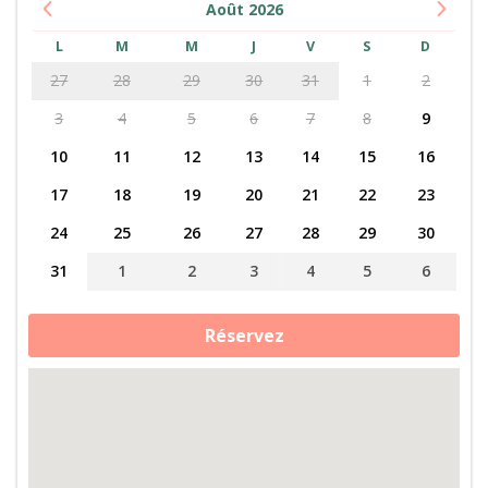
Août
2026
L
M
M
J
V
S
D
27
28
29
30
31
1
2
3
4
5
6
7
8
9
10
11
12
13
14
15
16
17
18
19
20
21
22
23
24
25
26
27
28
29
30
31
1
2
3
4
5
6
quantité
Réservez
de
Le
Périgord
à
cheval
ou
à
poney
:
soin
des