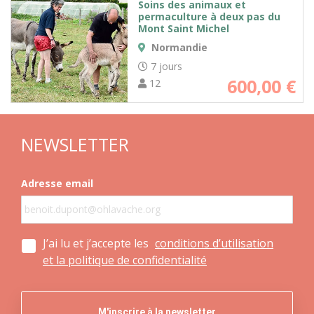
Soins des animaux et
permaculture à deux pas du
Mont Saint Michel
Normandie
7 jours
600,00
€
12
NEWSLETTER
Adresse email
J’ai lu et j’accepte les
conditions d’utilisation
et la politique de confidentialité