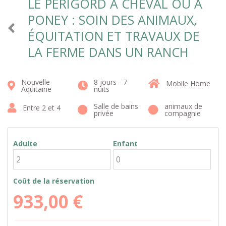
LE PÉRIGORD À CHEVAL OU À
PONEY : SOIN DES ANIMAUX,
ÉQUITATION ET TRAVAUX DE
LA FERME DANS UN RANCH
Nouvelle
8 jours - 7
Mobile Home
Aquitaine
nuits
Salle de bains
animaux de
Entre 2 et 4
privée
compagnie
Adulte
Enfant
Coût de la réservation
933,00
€