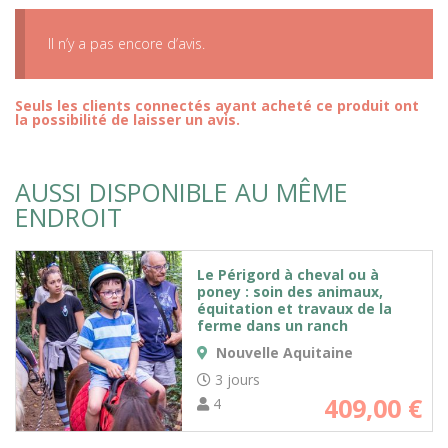
Il n’y a pas encore d’avis.
Seuls les clients connectés ayant acheté ce produit ont
la possibilité de laisser un avis.
AUSSI DISPONIBLE AU MÊME
ENDROIT
Le Périgord à cheval ou à
poney : soin des animaux,
équitation et travaux de la
ferme dans un ranch
Nouvelle Aquitaine
3 jours
409,00
€
4