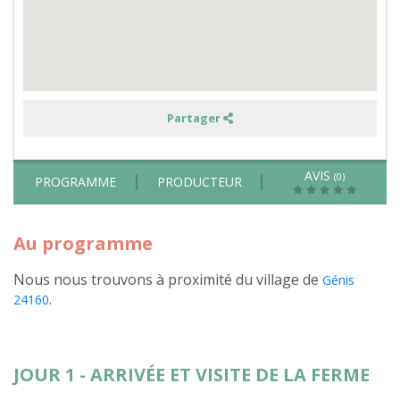
animaux,
équitation
et
travaux
de
la
ferme
dans
un
Partager
ranch
AVIS
(0)
PROGRAMME
PRODUCTEUR
Au programme
Nous nous trouvons à proximité du village de
Génis
.
24160
JOUR 1 - ARRIVÉE ET VISITE DE LA FERME