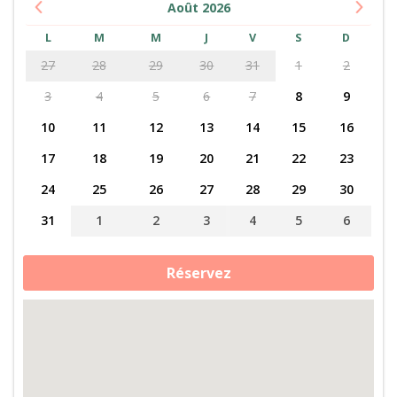
Août
2026
L
M
M
J
V
S
D
27
28
29
30
31
1
2
3
4
5
6
7
8
9
10
11
12
13
14
15
16
17
18
19
20
21
22
23
24
25
26
27
28
29
30
31
1
2
3
4
5
6
quantité
Réservez
de
Le
Périgord
à
cheval
ou
à
poney
:
soin
des