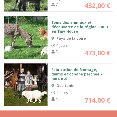
432,00
€
7
Soins des animaux et
découverte de la région – nuit
en Tiny House
Pays de la Loire
4 jours
473,00
€
5
Fabrication de fromage,
daims et cabane perchée –
hors été
Occitanie
4 jours
714,00
€
5