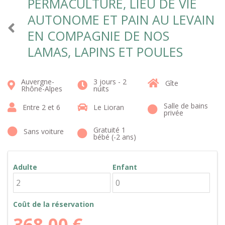
PERMACULTURE, LIEU DE VIE
AUTONOME ET PAIN AU LEVAIN
EN COMPAGNIE DE NOS
LAMAS, LAPINS ET POULES
Auvergne-
3 jours - 2
Gîte
Rhône-Alpes
nuits
Salle de bains
Entre 2 et 6
Le Lioran
privée
Gratuité 1
Sans voiture
bébé (-2 ans)
Adulte
Enfant
Coût de la réservation
368,00
€