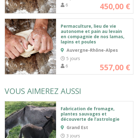
450,00
€
6
Permaculture, lieu de vie
autonome et pain au levain
en compagnie de nos lamas,
lapins et poules
Auvergne-Rhône-Alpes
5 jours
557,00
€
6
VOUS AIMEREZ AUSSI
Fabrication de fromage,
plantes sauvages et
découverte de l’astrologie
Grand Est
3 jours