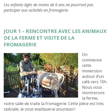
Les enfants âgés de moins de 6 ans ne pourront pas
participer aux activités en fromagerie.
JOUR 1 – RENCONTRE AVEC LES ANIMAUX
DE LA FERME ET VISITE DE LA
FROMAGERIE
On
commence
cette
immersion
autour d’un
café vers 10h.
Nous vous
montrerons
la ferme,
notre salle de traite la fromagerie. Cette pièce est très
spéciale, je vous expliquerai pourquoi !