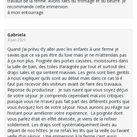
travaux de la ferme. Avons faits du fromage et du beurre. Je
recommande cette immersion
à mon entourrage.
Gabriela
4 juin 2021
Quand j’ai prévu d’y aller avec les enfants à une ferme je
savais que ce va pas être du luxe mais je ne m’attendais pas
à ça non plus. Poignée des portes cassées, moisissures dans
la salle de bain, des toiles d’araignée par tout et surtout des
draps sales et qui sentent mauvais. Les gens sont bien gentils
à nous expliquer qu’ils sont au début mais dans ce cas là il
faut pas recevoir des visiteurs avant de faire des travaaux.
Réponse du producteur : Je suis navré que vous soyez déçus
de votre séjour. Je comprends cependant mal vos critiques
puisque vous ne m’avez pas fait part des différents points que
vous évoquez lors de votre séjour. Nous aurions pu réagir sur
l’instant pour améliorer votre expérience. La poignée dont
vous parlez était en effet dévissée, je viens de la refixer
solidement. Les draps sont systématiquement lavés au
départ de nos hôtes. Je ne refais les lits que la veille ou l’avant
veille d’un séjour. Une immersion à la ferme c’est aussi