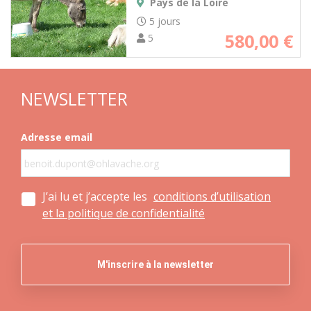
Pays de la Loire
5 jours
580,00
€
5
NEWSLETTER
Adresse email
J’ai lu et j’accepte les
conditions d’utilisation
et la politique de confidentialité