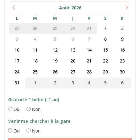
Août
2026
L
M
M
J
V
S
D
27
28
29
30
31
1
2
3
4
5
6
7
8
9
10
11
12
13
14
15
16
17
18
19
20
21
22
23
24
25
26
27
28
29
30
31
1
2
3
4
5
6
Gratuité 1 bébé (-1 an)
Oui
Non
Venir me chercher à la gare
Oui
Non
quantité