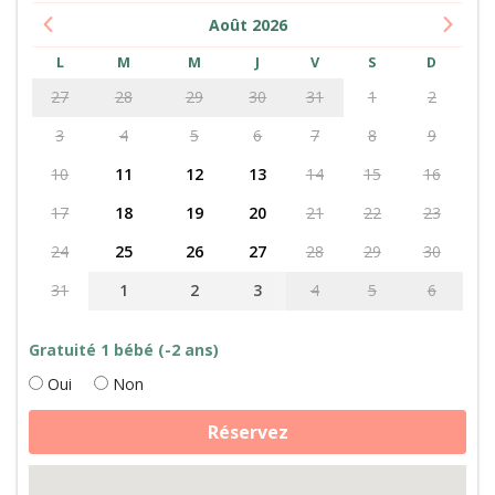
Août
2026
L
M
M
J
V
S
D
27
28
29
30
31
1
2
3
4
5
6
7
8
9
10
11
12
13
14
15
16
17
18
19
20
21
22
23
24
25
26
27
28
29
30
31
1
2
3
4
5
6
Gratuité 1 bébé (-2 ans)
Oui
Non
quantité
Réservez
de
Bienvenue
en
Provence
: