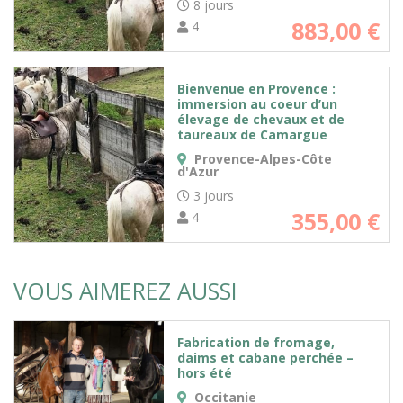
8 jours
883,00
€
4
Bienvenue en Provence :
immersion au coeur d’un
élevage de chevaux et de
taureaux de Camargue
Provence-Alpes-Côte
d'Azur
3 jours
355,00
€
4
VOUS AIMEREZ AUSSI
Fabrication de fromage,
daims et cabane perchée –
hors été
Occitanie