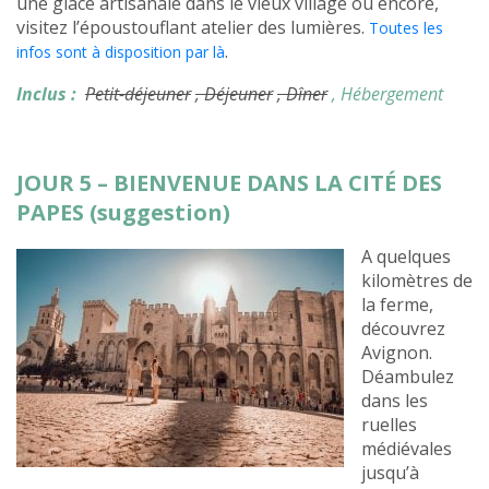
une glace artisanale dans le vieux village ou encore,
visitez l’époustouflant atelier des lumières.
Toutes les
.
infos sont à disposition par là
Inclus :
Petit-déjeuner
, Déjeuner
, Dîner
, Hébergement
JOUR 5 – BIENVENUE DANS LA CITÉ DES
PAPES (suggestion)
A quelques
kilomètres de
la ferme,
découvrez
Avignon.
Déambulez
dans les
ruelles
médiévales
jusqu’à