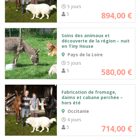
5 jours
894,00
€
5
Soins des animaux et
découverte de la région – nuit
en Tiny House
Pays de la Loire
5 jours
580,00
€
5
Fabrication de fromage,
daims et cabane perchée –
hors été
Occitanie
4 jours
714,00
€
5