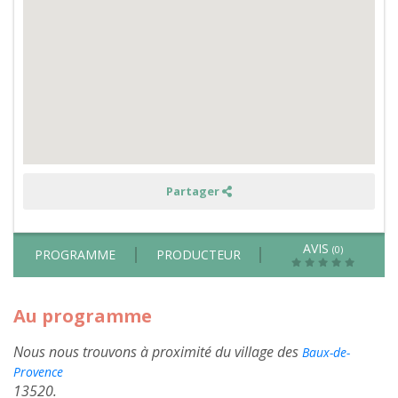
immersion
au
coeur
d'un
élevage
de
chevaux
et
de
taureaux
de
Camargue
Partager
AVIS
(0)
PROGRAMME
PRODUCTEUR
Au programme
Nous nous trouvons à proximité du village des
Baux-de-
Provence
13520.