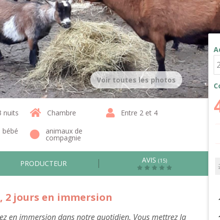
A
Voir toutes les photos
C
3 nuits
Chambre
Entre 2 et 4
1 bébé
animaux de
compagnie
AVIS
(15)
PRODUCTEUR
 2 jours en immersion
erez en immersion dans notre quotidien. Vous mettrez la