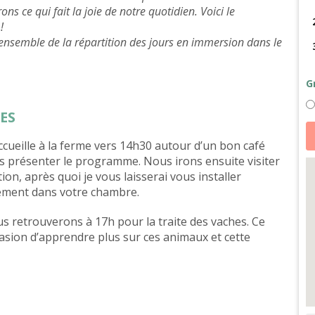
s ce qui fait la joie de notre quotidien. Voici le
!
 ensemble de la répartition des jours en immersion dans le
G
HES
qu
d
ccueille à la ferme vers 14h30 autour d’un bon café
Tr
d
s présenter le programme. Nous irons ensuite visiter
va
so
tion, après quoi je vous laisserai vous installer
d
lement dans votre chambre.
a
et
b
 retrouverons à 17h pour la traite des vaches. Ce
à
p
casion d’apprendre plus sur ces animaux et cette
o
fa
d
be
d
le
pa
d