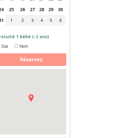
24
25
26
27
28
29
30
31
1
2
3
4
5
6
ratuité 1 bébé (-2 ans)
Oui
Non
antité
Réservez
e
aite
es
ches,
in
es
nimaux
alade
oney
u
brication
e
urre
ans
rc
e