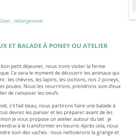
l'
 Dîner
, Hébergement
AUX ET BALADE À PONEY OU ATELIER
bon petit déjeuner, nous irons visiter la ferme
que. Ce sera le moment de découvrir les animaux qui
nt : les chèvres, les lapins, les cochons, nos 2 poneys,
 les poules. Nous les nourrirons, prendrons soin d’eux
ier de ramasser les oeufs.
idi, s’il fait beau, nous partirons faire une balade à
ous devrez les panser et les préparer avant de les
inon je vous propose un atelier autour du lait : je
endrai à le transformer en beurre. Après cela, nous
ndre soin des vaches : nous nettoierons la grange et