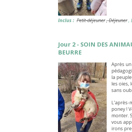
Inclus :
Petit-déjeuner
, Déjeuner
,
Jour 2 - SOIN DES ANIM
BEURRE
Après un 
pédagogi
la peuple
les oies,
sans oubl
L’après-m
poney ! V
monter. S
vous appr
irons pre