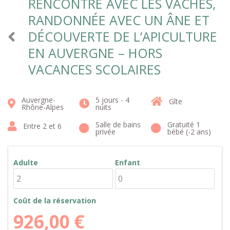
RENCONTRE AVEC LES VACHES,
RANDONNÉE AVEC UN ÂNE ET
DÉCOUVERTE DE L’APICULTURE
EN AUVERGNE – HORS
VACANCES SCOLAIRES
Auvergne-
5 jours - 4
Gîte
Rhône-Alpes
nuits
Salle de bains
Gratuité 1
Entre 2 et 6
privée
bébé (-2 ans)
Adulte
Enfant
Coût de la réservation
926,00
€