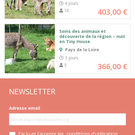
4 jours
403,00
€
10
Soins des animaux et
découverte de la région – nuit
en Tiny House
Pays de la Loire
3 jours
366,00
€
5
NEWSLETTER
Adresse email
J’ai lu et j’accepte les
conditions d’utilisation