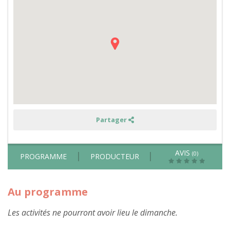
les
vaches,
randonnée
avec
un
âne
et
découverte
de
l'apiculture
en
Auvergne
-
hors
vacances
scolaires
Partager
AVIS
(0)
PROGRAMME
PRODUCTEUR
Au programme
Les activités ne pourront avoir lieu le dimanche.