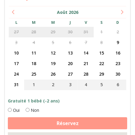
Août
2026
L
M
M
J
V
S
D
27
28
29
30
31
1
2
3
4
5
6
7
8
9
10
11
12
13
14
15
16
17
18
19
20
21
22
23
24
25
26
27
28
29
30
31
1
2
3
4
5
6
Gratuité 1 bébé (-2 ans)
Oui
Non
quantité
Réservez
de
Rencontre
avec