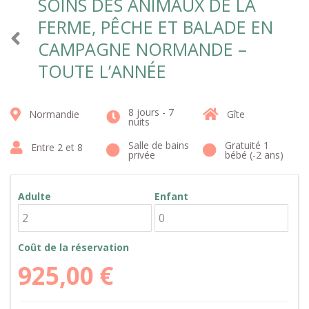
SOINS DES ANIMAUX DE LA
FERME, PÊCHE ET BALADE EN
CAMPAGNE NORMANDE –
TOUTE L’ANNÉE
8 jours - 7
Normandie
Gîte
nuits
Salle de bains
Gratuité 1
Entre 2 et 8
privée
bébé (-2 ans)
Adulte
Enfant
Coût de la réservation
925,00
€