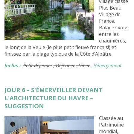
village classé
Plus Beau
Village de
France.
Baladez vous
entre les
chaumières,
le long de la Veule (le plus petit fleuve français!) et
finissez par la plage typique de la Côte d’Albâtre.
Inclus :
Petit-déjeuner
, Déjeuner
, Dîner
, Hébergement
JOUR 6 – S'ÉMERVEILLER DEVANT
L'ARCHITECTURE DU HAVRE –
SUGGESTION
Classée au
Patrimoine
mondial,