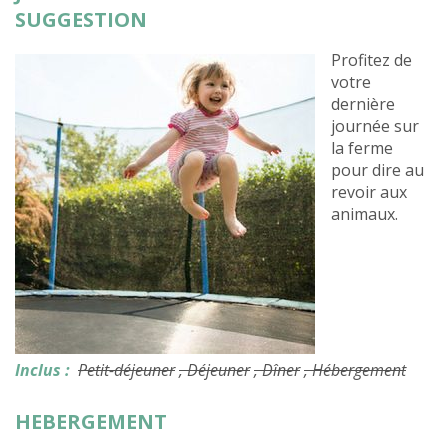
SUGGESTION
Profitez de
votre
dernière
journée sur
la ferme
pour dire au
revoir aux
animaux.
Inclus :
Petit-déjeuner
, Déjeuner
, Dîner
, Hébergement
HEBERGEMENT