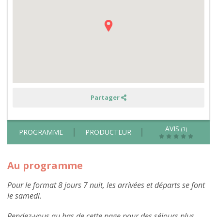
ferme,
pêche
et
balade
en
campagne
normande
-
toute
l'année
Partager
AVIS
(3)
PROGRAMME
PRODUCTEUR
Au programme
Pour le format 8 jours 7 nuit, les arrivées et départs se font
le samedi.
Rendez-vous au bas de cette page pour des séjours plus