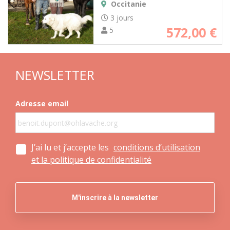
Occitanie
3 jours
572,00
€
5
NEWSLETTER
Adresse email
J’ai lu et j’accepte les
conditions d’utilisation
et la politique de confidentialité