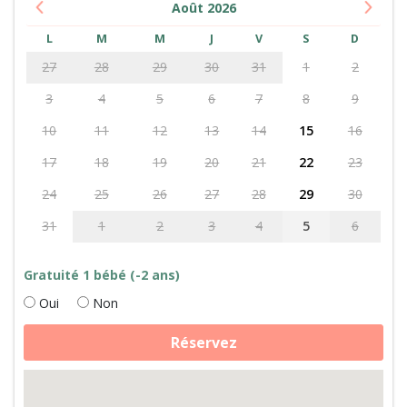
Août
2026
L
M
M
J
V
S
D
27
28
29
30
31
1
2
3
4
5
6
7
8
9
10
11
12
13
14
15
16
17
18
19
20
21
22
23
24
25
26
27
28
29
30
31
1
2
3
4
5
6
Gratuité 1 bébé (-2 ans)
Oui
Non
quantité
Réservez
de
Soins
des
animaux
de
la