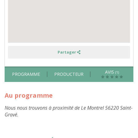
potager
dans
le
Morbihan
Partager
AVIS
(1)
PROGRAMME
PRODUCTEUR
Au programme
Nous nous trouvons à proximité de Le Montrel 56220 Saint-
Gravé.