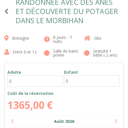
RANDONNÉE AVEC DES ÂNES
ET DÉCOUVERTE DU POTAGER
DANS LE MORBIHAN
8 jours - 7
Bretagne
Gîte
nuits
Salle de bains
Gratuité 1
Entre 6 et 12
privée
bébé (-2 ans)
Adulte
Enfant
Coût de la réservation
1365,00
€
Août
2026