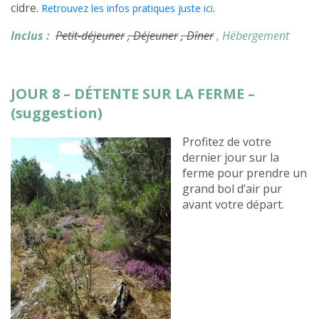
cidre.
.
Retrouvez les infos pratiques juste ici
Inclus :
Petit-déjeuner
, Déjeuner
, Dîner
, Hébergement
JOUR 8 – DÉTENTE SUR LA FERME –
(suggestion)
Profitez de votre
dernier jour sur la
ferme pour prendre un
grand bol d’air pur
avant votre départ.