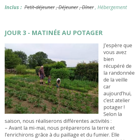
Inclus :
Petit-déjeuner
, Déjeuner
, Dîner
, Hébergement
JOUR 3 - MATINÉE AU POTAGER
J’espère que
vous avez
bien
récupéré de
la randonnée
de la veille
car
aujourd’hui,
c’est atelier
potager !
Selon la
saison, nous réaliserons différentes activités :
– Avant la mi-mai, nous préparerons la terre et
l’enrichirons grâce à du paillage et du fumier. Elle