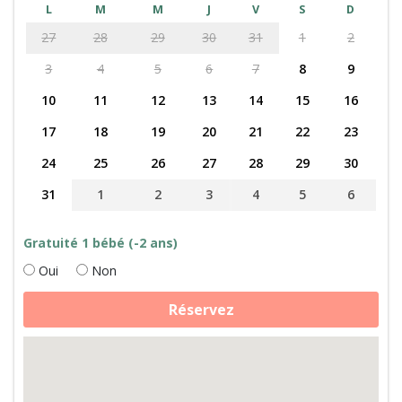
L
M
M
J
V
S
D
27
28
29
30
31
1
2
3
4
5
6
7
8
9
10
11
12
13
14
15
16
17
18
19
20
21
22
23
24
25
26
27
28
29
30
31
1
2
3
4
5
6
Gratuité 1 bébé (-2 ans)
Oui
Non
quantité
Réservez
de
Randonnée
avec
des
ânes
et
découverte
du