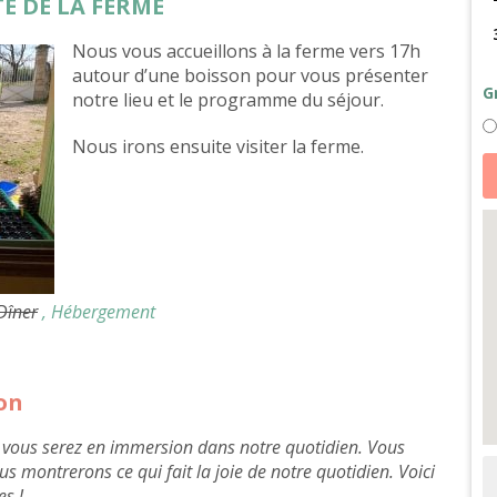
ITE DE LA FERME
Nous vous accueillons à la ferme vers 17h
autour d’une boisson pour vous présenter
G
notre lieu et le programme du séjour.
Nous irons ensuite visiter la ferme.
qu
d
Pe
cu
a
et
b
d
la
D
 Dîner
, Hébergement
-
ét
ion
, vous serez en immersion dans notre quotidien. Vous
s montrerons ce qui fait la joie de notre quotidien. Voici
s !