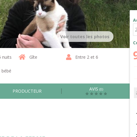
A
Voir toutes les photos
C
5 nuits
Gîte
Entre 2 et 6
1 bébé
AVIS
(0)
PRODUCTEUR