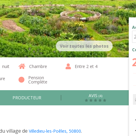
A
Voir toutes les photos
C
1 nuit
Chambre
Entre 2 et 4
Pension
ure
Complète
AVIS
(4)
PRODUCTEUR
du village de
.
Villedieu-les-Poêles, 50800