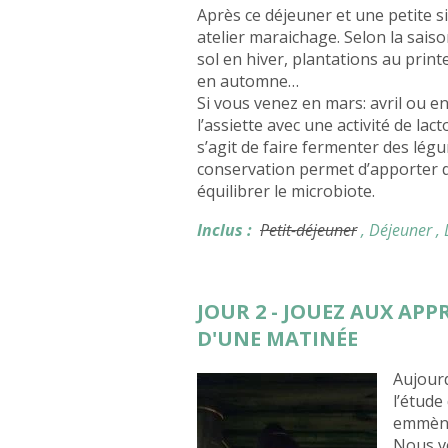
Après ce déjeuner et une petite s
atelier maraichage. Selon la saison
sol en hiver, plantations au prin
en automne…
Si vous venez en mars: avril ou e
l’assiette avec une activité de la
s’agit de faire fermenter des lég
conservation permet d’apporter d
équilibrer le microbiote.
Inclus :
Petit-déjeuner
, Déjeuner
,
JOUR 2 - JOUEZ AUX AP
D'UNE MATINÉE
Aujourd
l’étude
emmène
Nous vo