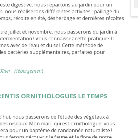
ieste digestive, nous repartons au jardin pour un
, nous réaliserons différentes activités : paillage du
temps, récolte en été, désherbage et dernières récoltes
ntre juillet et novembre, nous passerons du jardin à
ctofermentation ! Vous connaissez cette pratique? Il
umes avec de l’eau et du sel. Cette méthode de
es bactéries supplémentaires, parfaites pour
 Dîner
, Hébergement
PRENTIS ORNITHOLOGUES LE TEMPS
’hui, nous passerons de l’étude des végétaux à
 des oiseaux. Mon mari, qui est ornithologue, vous
ra pour un baptême de randonnée naturaliste !
us ferons découvrir la faune et la flore de notre