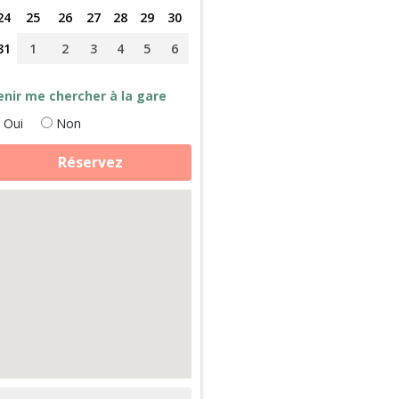
24
25
26
27
28
29
30
31
1
2
3
4
5
6
enir me chercher à la gare
Oui
Non
antité
Réservez
e
rmaculture,
isine
nithologie
ans
ampagne
ormande
ension
omplète