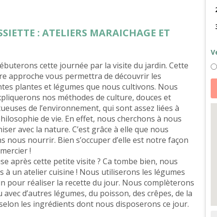
ASSIETTE : ATELIERS MARAICHAGE ET
V
buterons cette journée par la visite du jardin. Cette
re approche vous permettra de découvrir les
qu
ntes plantes et légumes que nous cultivons. Nous
d
Pe
pliquerons nos méthodes de culture, douces et
cu
ueuses de l’environnement, qui sont assez liées à
et
or
hilosophie de vie. En effet, nous cherchons à nous
d
la
ser avec la nature. C’est grâce à elle que nous
c
 nous nourrir. Bien s’occuper d’elle est notre façon
n
-
emercier !
p
se après cette petite visite ? Ca tombe bien, nous
c
 à un atelier cuisine ! Nous utiliserons les légumes
in pour réaliser la recette du jour. Nous complèterons
 avec d’autres légumes, du poisson, des crêpes, de la
selon les ingrédients dont nous disposerons ce jour.