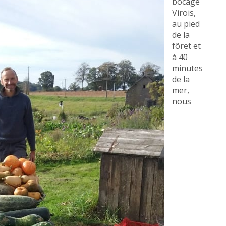
bocage
Virois,
au pied
de la
fôret et
à 40
minutes
de la
mer,
nous